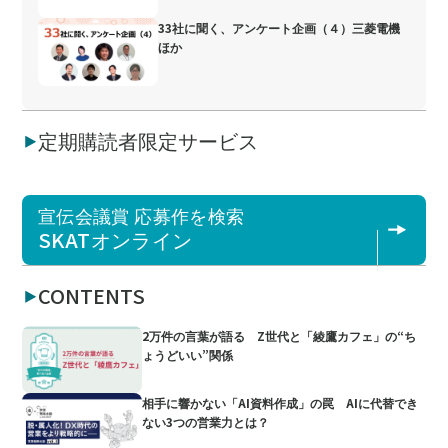
33社に聞く、アンケート企画（４）三菱電機
ほか
定期購読者限定サービス
宣伝会議賞 応募作を検索
SKATオンライン
CONTENTS
2万件の言葉が語る Z世代と「綾鷹カフェ」の“ち
ょうどいい”関係
相手に響かない「AI資料作成」の罠 AIに代替でき
ない3つの営業力とは？