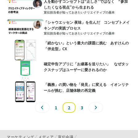
人を動かすコンセプトは“正しさ”ではなく “参加
したくなる視点”から生まれる
宣伝担当者が知っておきたいクリエイティブの基本
「シャウエッセン 夜味」を生んだ コンセプトメイ
キングの実践プロセス
宣伝担当者が知っておきたいクリエイティブの基本
「続かない」という最大の課題に挑む あすけんの
「伴走型」CX
確定申告アプリに「お歳暮を送りたい」 なぜタッ
クスナップはユーザーに愛されるのか
「義務」の買い物を「発見」に変える イオンリテ
ールが挑む、店舗体験の再定義
1
2
3
マーケティング
メディア
宣伝会議