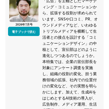
「広告」を主軸としたマーケテ
ィング・コミュニケーションか
ら、拡張する役割が求められて
います。SNSや口コミ、PR、オ
ウンドメディアなど、いわゆる
2026年7月号
トリプルメディアを横断して生
電子ブックで読む
活者との接点を設計する「コミ
ュニケーションデザイン」の中
核として、宣伝部はどのように
進化しつつあるのでしょうか。
本特集では、企業の宣伝部長を
対象にアンケート調査を実施
し、組織の役割の変化、担う業
務領域の拡張、社内での位置付
けの変化など、その実態を明ら
かにします。加えて、生成AIを
はじめとするAI技術の導入が、
広告制作、メディア運用、生活