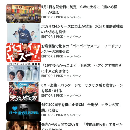
5月1日を記念日に制定 GWの渋谷に「濃いめ横
丁」が出現
EDITOR'S PICK キャンペーン
ポカリCMシリーズに力士が登場 水分と電解質補給
の大切さを発信
EDITOR'S PICK キャンペーン
お店価格で驚きの「ゴイゴイヤスー」 フードデリ
バリーの利用促進
EDITOR'S PICK キャンペーン
「10年後もかっこよく」を訴求 ヘアケアで前向き
に未来と向き合う
EDITOR'S PICK キャンペーン
CM・楽曲・パッケージで サクサク感と喫食シーン
を印象づける
EDITOR'S PICK キャンペーン
創立100周年を機に企業CM 千鳥が「クラレの実
態」に迫る
EDITOR'S PICK キャンペーン
発売から6日間で20万食 「本能全開ッ!!」で食べた
くなる仕掛け