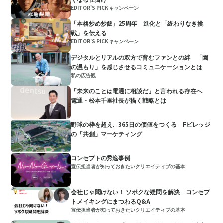
EDITOR'S PICK キャンペーン
「本格炒め炒飯」25周年 進化と「終わりなき挑
戦」を伝える
EDITOR'S PICK キャンペーン
デジタルとリアルの双方で育むファンとの絆 「園
の温もり」を感じさせるコミュニケーションとは
私の広告観
「未来のことは電通に相談だ」と言われる存在へ
電通・松本千里社長が描く戦略とは
野球の枠を超え、365日の価値をつくる Fビレッジ
の「共創」マーケティング
コンセプトの秀逸事例
宣伝担当者が知っておきたいクリエイティブの基本
会社じゃ聞けない！ ソボクな疑問を解決 コンセプ
トメイキングにまつわるQ&A
宣伝担当者が知っておきたいクリエイティブの基本