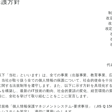
保護方針
制
改定
改
改定
代
以下「当社」といいます）は、全ての事業（出版事業、教育事業、
、当社が取り扱う全ての個人情報の保護について、社会的使命を十
に関する法規制等を遵守します。また、以下に示す方針を具現化す
ムを構築し、最新のIT技術の動向、社会的要請の変化、経営環境の
善に、全社を挙げて取り組むことをここに宣言します。
規格「個人情報保護マネジメントシステム-要求事項」（JIS Q 15
トシステムを策定し、適切に運用いたします。