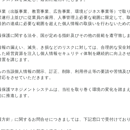
事業（出版事業、教育事業、広告事業、環境ビジネス事業等）で取
業遂行上並びに従業員の雇用、人事管理上必要な範囲に限定して、
目的の達成に必要な範囲を超えた個人情報の取扱いを行わないため
報保護に関する法令、国が定める指針及びその他の規範を遵守致し
情報の漏えい、滅失、き損などのリスクに対しては、合理的な安全
した経営資源を注入し個人情報セキュリティ体制を継続的に向上さ
措置を講じます。
らの当該個人情報の開示、訂正、削除、利用停止等の要請や苦情及
対応をさせていただきます。
報保護マネジメントシステムは、当社を取り巻く環境の変化を踏ま
的に推進します。
護方針」に関するお問合せにつきましては、下記窓口で受付けてお