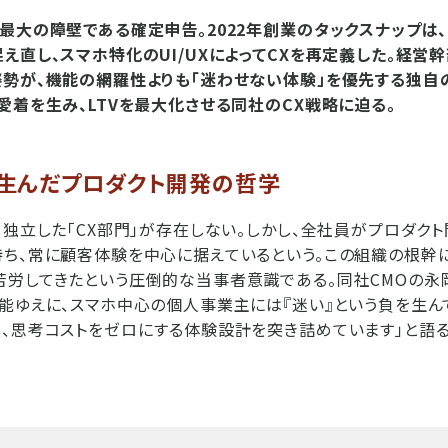
最大の障壁である確定申告。2022年創業のタックスナップは
え直し、スマホ特化のUI/UXによってCXを再定義した。経営
姿勢が、機能の網羅性よりも「迷わせない体験」を優先する独自
愛着を生み、LTVを最大化させる同社のCX戦略に迫る。
生んだプロダクト開発の哲学
、独立した「CX部門」が存在しない。しかし、全社員がプロダク
ち、常に顧客体験を中心に据えているという。この組織の根幹
労してきたという圧倒的な当事者意識である。同社CMOの永
能ゆえに、スマホ中心の個人事業主には『迷い』という負を生ん
、思考コストをゼロにする体験設計を突き詰めています」と語る