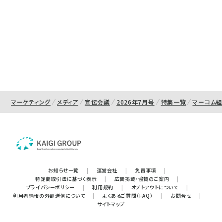
マーケティング
メディア
宣伝会議
2026年7月号
特集一覧
マーコム
お知らせ一覧
|
運営会社
|
免責事項
|
特定商取引法に基づく表示
|
広告掲載・協賛のご案内
|
プライバシーポリシー
|
利用規約
|
オプトアウトについて
|
利用者情報の外部送信について
|
よくあるご質問（FAQ）
|
お問合せ
|
サイトマップ