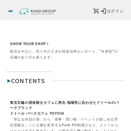
ログイン
SHOW YOUR SHOP！
新店を中心に、売り方の工夫や技術活用をレポート。"未来型"の
店舗のあり方を探ります。
CONTENTS
東京五輪の宿舎跡をカフェに再生 地域性に合わせたドトールのパ
ークブランド
ドトール パークカフェ YOYOGI
「単なる休息の場」から「食事・買い物・イベントが楽しめる滞
在型拠点」へと公園を変革するPark-PFI制度のもと、ドトールコ
ーヒーは出店を進めている。公園出店を機に創出した「ドトール