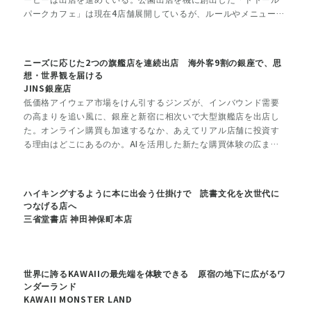
パークカフェ」は現在4店舗展開しているが、ルールやメニューは
店舗ごとに異なる。4月オープンの「ドトール パークカフェ YOY
OGI」では、どのような新たな挑戦が行われているのか。
ニーズに応じた2つの旗艦店を連続出店 海外客9割の銀座で、思
想・世界観を届ける
JINS銀座店
低価格アイウェア市場をけん引するジンズが、インバウンド需要
の高まりを追い風に、銀座と新宿に相次いで大型旗艦店を出店し
た。オンライン購買も加速するなか、あえてリアル店舗に投資す
る理由はどこにあるのか。AIを活用した新たな購買体験の広まり
によりネット販売も好調ななか、「売る場所」から「ブランドを
体験する場所」への転換を示す戦略の現場を取材した。
ハイキングするように本に出会う仕掛けで 読書文化を次世代に
つなげる店へ
三省堂書店 神田神保町本店
世界に誇るKAWAIIの最先端を体験できる 原宿の地下に広がるワ
ンダーランド
KAWAII MONSTER LAND