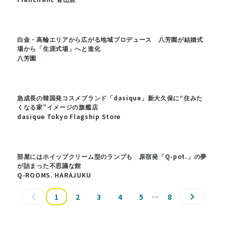
白金・高輪エリアから広がる地域プロデュース 八芳園が結婚式
場から「生涯式場」へと進化
八芳園
急成長の韓国発コスメブランド「dasique」新大久保に“住みた
くなる家”イメージの旗艦店
dasique Tokyo Flagship Store
部屋にはホイップクリーム型のランプも 原宿発「Q-pot.」の夢
が詰まった不思議な館
Q-ROOMS. HARAJUKU
1
2
3
4
5
8