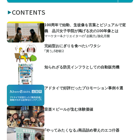
CONTENTS
100周年で始動、生徒像を言葉とビジュアルで定
義 品川女子学院が掲げる次の100年像とは
マーケター&クリエイターの「企画力」強化月間
完結型おにぎりを食べたいワタシ
「買う」5秒前2
知られざる防災インフラとしての自動販売機
アドタイで好評だったプロモーション事例６選
音楽×ビールが生む体験価値
「やってみたくなる」商品詰め替えのエコ什器