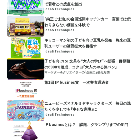
で若者との接点を創出
Idea&Techniques
「純正ごま油」の全国巡回キッチンカー 言葉では伝
わりきらない価値を体験で
Idea&Techniques
キッコーマン初の子ども向け豆乳を発売 将来の豆
乳ユーザーの裾野拡大を目指す
Idea&Techniques
子ども向けIoT文具を“大人の学び”へ拡張 目標額
の6900％達成、コクヨ「大人のやる気ペン」
マーケター&クリエイターの「企画力」強化月間
第1回 IP busines賞 一次審査通過者
ニュービーズ×ナルミヤキャラクターズ 毎日の洗
たくを少しでも「幸せな家事」に
Idea&Techniques
IP businesとは？ 課題、グランプリまでの関門