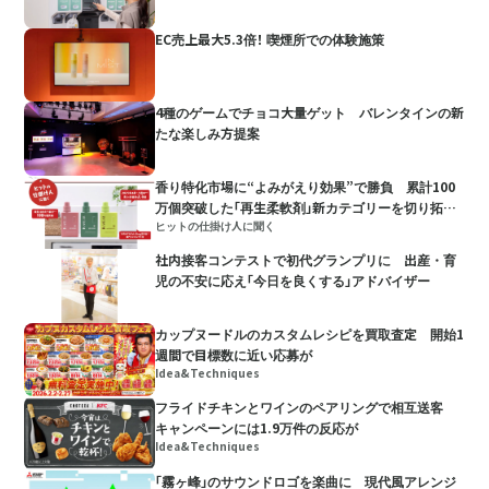
EC売上最大5.3倍！ 喫煙所での体験施策
4種のゲームでチョコ大量ゲット バレンタインの新
たな楽しみ方提案
香り特化市場に“よみがえり効果”で勝負 累計100
万個突破した「再生柔軟剤」新カテゴリーを切り拓い
ヒットの仕掛け人に聞く
た販売戦略
社内接客コンテストで初代グランプリに 出産・育
児の不安に応え「今日を良くする」アドバイザー
カップヌードルのカスタムレシピを買取査定 開始1
週間で目標数に近い応募が
Idea&Techniques
フライドチキンとワインのペアリングで相互送客
キャンペーンには1.9万件の反応が
Idea&Techniques
「霧ヶ峰」のサウンドロゴを楽曲に 現代風アレンジ