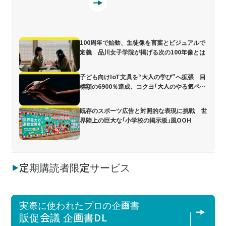
100周年で始動、生徒像を言葉とビジュアルで
定義 品川女子学院が掲げる次の100年像とは
子ども向けIoT文具を“大人の学び”へ拡張 目
標額の6900％達成、コクヨ「大人のやる気ペ
ン」
既存のスポーツ広告と対照的な表現に挑戦 世
界陸上の巨大な「小学校の掲示板」風OOH
定期購読者限定サービス
実際に使われたプロの企画書
販促会議 企画書DL