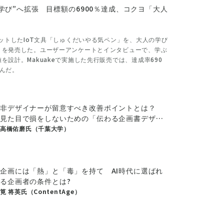
の学び”へ拡張 目標額の6900％達成、コクヨ「大人
ヒットしたIoT文具「しゅくだいやる気ペン」を、大人の学び
」を発売した。ユーザーアンケートとインタビューで、学ぶ
設計。Makuakeで実施した先行販売では、達成率690
んだ。
非デザイナーが留意すべき改善ポイントとは？
見た目で損をしないための「伝わる企画書デザイ
ン」
高橋佑磨氏（千葉大学）
企画には「熱」と「毒」を持て AI時代に選ばれ
る企画者の条件とは?
筧 将英氏（ContentAge）