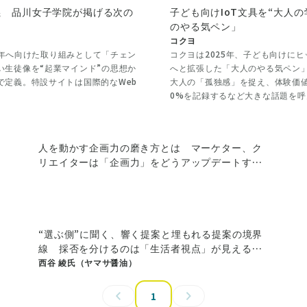
義 品川女子学院が掲げる次の
子ども向けIoT文具を“大人
のやる気ペン」
コクヨ
00年へ向けた取り組みとして「チェン
コクヨは2025年、子ども向けに
生徒像を“起業マインド”の思想か
へと拡張した「大人のやる気ペン
で定義。特設サイトは国際的なWeb
大人の「孤独感」を捉え、体験価値を
0%を記録するなど大きな話題を呼
人を動かす企画力の磨き方とは マーケター、ク
リエイターは「企画力」をどうアップデートす
る？
“選ぶ側”に聞く、響く提案と埋もれる提案の境界
線 採否を分けるのは「生活者視点」が見えるこ
と？
西谷 綾氏（ヤマサ醤油）
1