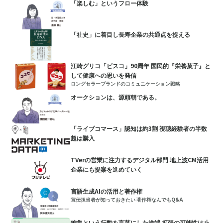
「楽しむ」というフロー体験
「社史」に着目し長寿企業の共通点を捉える
江崎グリコ「ビスコ」90周年 国民的『栄養菓子』と
して健康への思いを発信
ロングセラーブランドのコミュニケーション戦略
オークションは、源頼朝である。
「ライブコマース」認知は約3割 視聴経験者の半数
超は購入
TVerの営業に注力するデジタル部門 地上波CM活用
企業にも提案を進めていく
言語生成AIの活用と著作権
宣伝担当者が知っておきたい 著作権なんでもQ&A
編集という行動を言葉にした途端 拡張の可能性は止