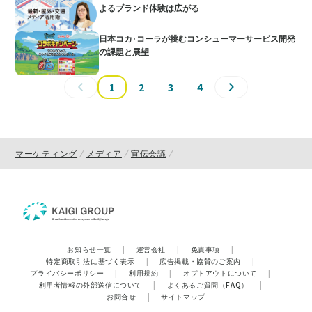
よるブランド体験は広がる
日本コカ·コーラが挑むコンシューマーサービス開発
の課題と展望
1
2
3
4
マーケティング
メディア
宣伝会議
お知らせ一覧
|
運営会社
|
免責事項
|
特定商取引法に基づく表示
|
広告掲載・協賛のご案内
|
プライバシーポリシー
|
利用規約
|
オプトアウトについて
|
利用者情報の外部送信について
|
よくあるご質問（FAQ）
|
お問合せ
|
サイトマップ