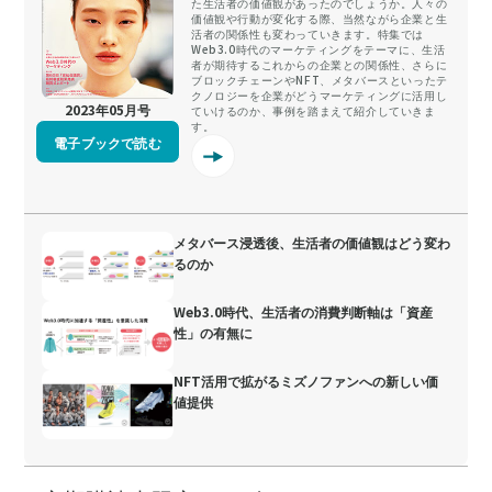
た生活者の価値観があったのでしょうか。人々の
価値観や行動が変化する際、当然ながら企業と生
活者の関係性も変わっていきます。特集では
Web3.0時代のマーケティングをテーマに、生活
者が期待するこれからの企業との関係性、さらに
ブロックチェーンやNFT、メタバースといったテ
クノロジーを企業がどうマーケティングに活用し
2023年05月号
ていけるのか、事例を踏まえて紹介していきま
す。
電子ブックで読む
メタバース浸透後、生活者の価値観はどう変わ
るのか
Web3.0時代、生活者の消費判断軸は「資産
性」の有無に
NFT活用で拡がるミズノファンへの新しい価
値提供