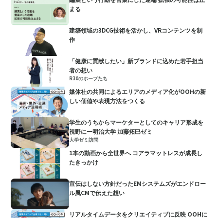
まる
建築領域の3DCG技術を活かし、VRコンテンツを制
作
「健康に貢献したい」新ブランドに込めた若手担当
者の想い
R30のホープたち
媒体社の共同によるエリアのメディア化がOOHの新
しい価値や表現方法をつくる
学生のうちからマーケターとしてのキャリア形成を
視野にー明治大学 加藤拓巳ゼミ
大学ゼミ訪問
1本の動画から全世界へ コアラマットレスが成長し
たきっかけ
宣伝はしない方針だったEMシステムズがエンドロー
ル風CMで伝えた想い
リアルタイムデータをクリエイティブに反映 OOHに