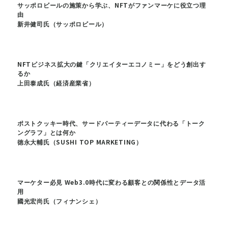
サッポロビールの施策から学ぶ、NFTがファンマーケに役立つ理
由
新井健司氏（サッポロビール）
NFTビジネス拡大の鍵「クリエイターエコノミー」をどう創出す
るか
上田泰成氏（経済産業省）
ポストクッキー時代、サードパーティーデータに代わる「トーク
ングラフ」とは何か
徳永大輔氏（SUSHI TOP MARKETING）
マーケター必見 Web3.0時代に変わる顧客との関係性とデータ活
用
國光宏尚氏（フィナンシェ）