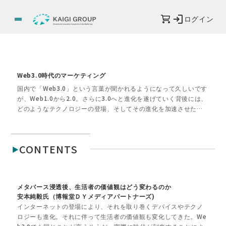
ログイン
Web3.0時代のマーケティング
国内で「Web3.0」という言葉が聞かれるようになって久しいです
が、Web1.0から2.0。さらに3.0へと進化を遂げていく背後には、
どのようなテクノロジーの登場、そしてその進化を加速させた生
活者の価値観があったのでしょうか。人々の価値観や行動が変化
する際、当然ながら企業と生活者の関係性も変わっていきます。
特集ではWeb3.0時代のマーケティングをテーマに、生活者が期待
CONTENTS
するこれからの企業との関係性、さらにブロックチェーンやNF
T、メタバースといったテクノロジーを企業がどうマーケティング
に活用していけるのか、事例を踏まえて紹介していきます。
メタバース浸透後、生活者の価値観はどう変わるのか
安本純毅氏（博報堂ＤＹメディアパートナーズ)
インターネットの登場により、それを取り巻くデバイスやテクノ
ロジーも進化。それに伴って生活者の価値観も変化してきた。We