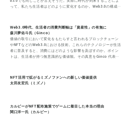
b3.0でも同じことが言えそうだ。実際に時代が到来することによ
って、私たち生活者はどのように変化するのか。Web3.0の構成要
素のひとつである「メタバース」という観点から、博報堂ＤＹメ
ディアパートナーズ イノベーションセンター長の安本純毅氏に聞
いた。
Web3.0時代、生活者の消費判断軸は「資産性」の有無に
森川夢佑斗氏（Ginco）
価値の取引において変化をもたらすと言われるブロックチェーン
やNFTなどのWeb3.0における技術。これらのテクノロジーが生活
者に普及すると、消費にはどのような影響を及ぼすのか。ポイン
トは、生活者が持つ無意識的な価値観。その真意をGinco 代表取
締役 森川夢佑斗氏に聞く
NFT活用で拡がるミズノファンへの新しい価値提供
太田友宏氏（ミズノ）
カルビーがNFT配布施策でゲームに着目した本当の理由
関口洋一氏（カルビー）