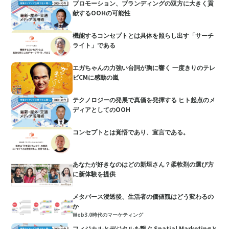
プロモーション、ブランディングの双方に大きく貢
献するOOHの可能性
機能するコンセプトとは具体を照らし出す「サーチ
ライト」である
エガちゃんの力強い台詞が胸に響く 一度きりのテレ
ビCMに感動の嵐
テクノロジーの発展で真価を発揮する ヒト起点のメ
ディアとしてのOOH
コンセプトとは覚悟であり、宣言である。
あなたが好きなのはどの新垣さん？柔軟剤の選び方
に新体験を提供
メタバース浸透後、生活者の価値観はどう変わるの
か
Web3.0時代のマーケティング
フィジカルとデジタルを繋ぐ Spatial Marketingと