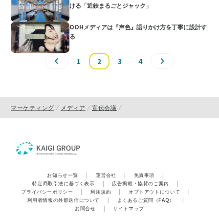
ける「近鉄まるごとジャック」
OOHメディアは『声色』語りかけ方を丁寧に設計す
る
1
2
3
4
マーケティング
メディア
宣伝会議
お知らせ一覧
|
運営会社
|
免責事項
|
特定商取引法に基づく表示
|
広告掲載・協賛のご案内
|
プライバシーポリシー
|
利用規約
|
オプトアウトについて
|
利用者情報の外部送信について
|
よくあるご質問（FAQ）
|
お問合せ
|
サイトマップ