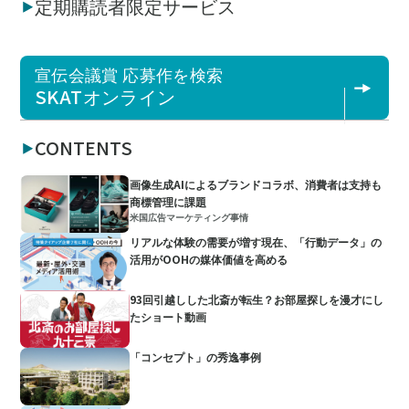
定期購読者限定サービス
宣伝会議賞 応募作を検索
SKATオンライン
CONTENTS
画像生成AIによるブランドコラボ、消費者は支持も
商標管理に課題
米国広告マーケティング事情
リアルな体験の需要が増す現在、「行動データ」の
活用がOOHの媒体価値を高める
93回引越しした北斎が転生？お部屋探しを漫才にし
たショート動画
「コンセプト」の秀逸事例