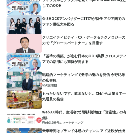
してのOOH
G-SHOCKアンバサダーにITZYが就任 アジア圏での
ファン層拡大を図る
クリエイティビティ・CX・データ＆テクノロジーの
力で『グロースパートナー』を目指す
「基準の構築」が進む日本のOOH業界 クロスメディ
アでの活用にも期待が高まる
戦略的マーケティングで数学の魅力を発信 今野紀雄
の広告観
私の広告観
もったいないです、飲まないと。CMから店舗まで一
気通貫の発信
Web3.0時代、生活者の消費判断軸は「資産性」の有
無に
Web3.0時代のマーケティング
乗車時間はブランド体感のチャンス アド近鉄が仕掛