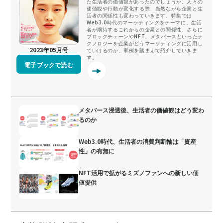
た生活者の価値観があったのでしょうか。人々の
価値観や行動が変化する際、当然ながら企業と生
活者の関係性も変わっていきます。特集では
Web3.0時代のマーケティングをテーマに、生活
者が期待するこれからの企業との関係性、さらに
ブロックチェーンやNFT、メタバースといったテ
クノロジーを企業がどうマーケティングに活用し
2023年05月号
ていけるのか、事例を踏まえて紹介していきま
す。
電子ブックで読む
メタバース浸透後、生活者の価値観はどう変わ
るのか
Web3.0時代、生活者の消費判断軸は「資産
性」の有無に
NFT活用で拡がるミズノファンへの新しい価
値提供