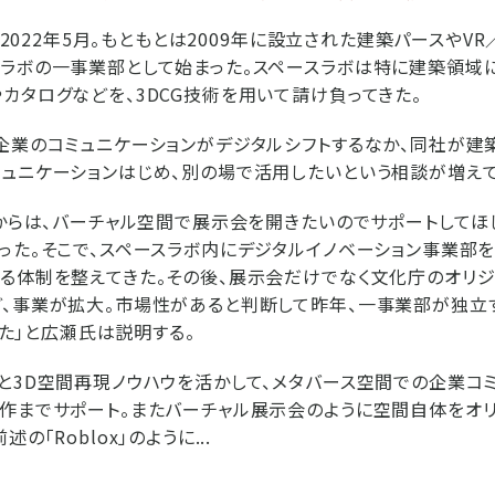
業は2022年5月。もともとは2009年に設立された建築パースやV
ラボの一事業部として始まった。スペースラボは特に建築領域
カタログなどを、3DCG技術を用いて請け負ってきた。
企業のコミュニケーションがデジタルシフトするなか、同社が建
ュニケーションはじめ、別の場で活用したいという相談が増えて
業からは、バーチャル空間で展示会を開きたいのでサポートして
った。そこで、スペースラボ内にデジタルイノベーション事業部を
る体制を整えてきた。その後、展示会だけでなく文化庁のオリ
、事業が拡大。市場性があると判断して昨年、一事業部が独立
立した」と広瀬氏は説明する。
と3D空間再現ノウハウを活かして、メタバース空間での企業コ
作までサポート。またバーチャル展示会のように空間自体をオ
の「Roblox」のように...