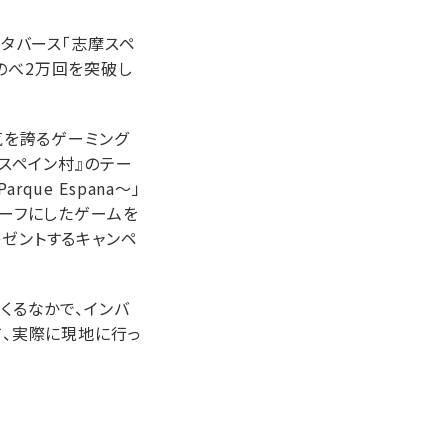
メタバース「志摩スペ
で、のべ2万回を突破し
気を誇るゲーミング
摩スペイン村』のテー
ue Espana～」
チーフにしたゲームを
レゼントするキャンペ
くるなかで、インバ
て、実際に現地に行っ