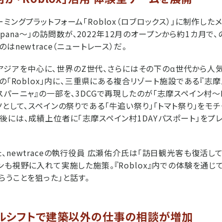
ングプラットフォーム「Roblox（ロブロックス）」に制作した
 Espana～」の訪問数が、2022年12月のオープンから約1カ月
はnewtrace（ニュートレース）だ。
欧米・アジアを中心に、世界のZ世代、さらにはその下のα世代から人
の「Roblox」内に、三重県にある複合リゾート施設である『志
パーニャ』の一部を、3DCGで再現したのが「志摩スペイン村～Parq
ツとして、スペインの祭りである「牛追い祭り」「トマト祭り」をモ
後には、成績上位者に「志摩スペイン村1DAYパスポート」をプ
、newtraceの執行役員 広瀬佑介氏は「訪日観光客も復活して
ンも視野に入れて実施した施策。『Roblox』内での体験を通じ
らうことを狙った」と話す。
ルシフトで建築以外の仕事の相談が増加