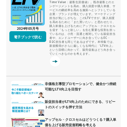
Time Value：顧客生涯価値）。既存顧客とのエ
ンゲージメントを高め、購入頻度や購入単価、サ
ービスの継続率を高める施策へとシフトしている
企業・ブランドが増えています。マーケティング
担当が気にしがちな、このLTVですが、購入頻度
を高めるために「また買いたい」と思わせたり、
購入単価を上げるためにアップセル・クロスセル
2024年05月号
を促す「もっと欲しい」を生む重要な役割を担っ
ているのは、小売・流通と相対している販促担当
電子ブックで読む
者や、エンドユーザーに向き合っているEC・
D2C担当者も同じであるはずです。本特集では、
新規獲得がさらに厳しくなる時代に「LTV向上」
という目標に向かって、販売促進はどう向き合っ
ていくべきなのかを考えます。
非価格主導型プロモーションで、健全かつ持続
可能なLTV向上を目指す
販促担当者がLTV向上のためにできる、リピー
トのスイッチを押す方法
アップセル・クロスセルはどうつくる？購入単
価を上げる販売促進戦略を考える