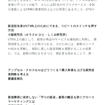
進展とITコストの低下、さらにはEC化やサブスクサービス・D2C
の進展によるCRMの重要性向上などが背景にある今こそ、LTVの
重要性を見直すときではないでしょうか。本稿では、LTVの基礎か
らこれからの鍵になるポイントなどを、トライバルメディアハウ
ス 代表取締役社長の池田紀行氏に聞いた。
販促担当者がLTV向上のためにできる、リピートのスイッチを押す
方法
小阪裕司氏（オラクル ひと・しくみ研究所）
LTV向上の鍵として、顧客が商品やサービスを継続的に利用し、購
買頻度を上げることが挙げられる。そのためには、顧客のニーズ
や好みを理解し、個別に適した販促戦略を展開することが必要
だ。では、顧客の関心を引きつけ、満足度を高めることで、再購
買意欲を喚起するためには、どのようなことが求められるのだろ
うか。『「買いたい!」のスイッチを押す方法』などの自著を持
つ、オラクルひと・しくみ研究所の小阪裕司氏が解説する。
アップセル・クロスセルはどうつくる？購入単価を上げる販売促
進戦略を考える
齋藤直樹氏
新規獲得に依存しない「守りの販促」顧客の離反を防ぐグロース
マーケティングとは