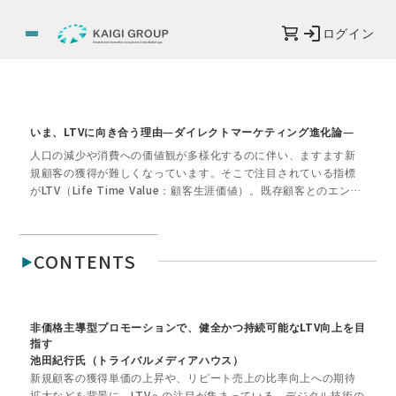
ログイン
いま、LTVに向き合う理由―ダイレクトマーケティング進化論―
人口の減少や消費への価値観が多様化するのに伴い、ますます新
規顧客の獲得が難しくなっています。そこで注目されている指標
がLTV（Life Time Value：顧客生涯価値）。既存顧客とのエンゲ
ージメントを高め、購入頻度や購入単価、サービスの継続率を高
める施策へとシフトしている企業・ブランドが増えています。マ
ーケティング担当が気にしがちな、このLTVですが、購入頻度を高
CONTENTS
めるために「また買いたい」と思わせたり、購入単価を上げるた
めにアップセル・クロスセルを促す「もっと欲しい」を生む重要
な役割を担っているのは、小売・流通と相対している販促担当者
や、エンドユーザーに向き合っているEC・D2C担当者も同じであ
非価格主導型プロモーションで、健全かつ持続可能なLTV向上を目
るはずです。本特集では、新規獲得がさらに厳しくなる時代に「L
指す
TV向上」という目標に向かって、販売促進はどう向き合っていく
池田紀行氏（トライバルメディアハウス）
べきなのかを考えます。
新規顧客の獲得単価の上昇や、リピート売上の比率向上への期待
拡大などを背景に、LTVへの注目が集まっている。デジタル技術の