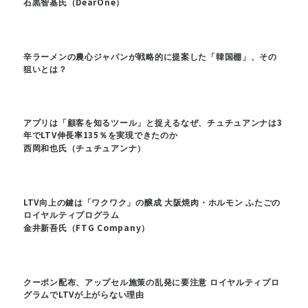
石黒智基氏（DearOne）
辛ラーメンの農心ジャパンが戦略的に提案した「韓国棚」、その
狙いとは？
アプリは「顧客を知るツール」と捉えるなぜ、チュチュアンナは3
年でLTV伸長率135％を実現できたのか
西岡和也氏（チュチュアンナ）
LTV向上の鍵は「ワクワク」の醸成 大阪焼肉・ホルモン ふたごの
ロイヤルティプログラム
金井新吾氏（FTG Company）
クーポン配布、アップセル施策の乱発に要注意 ロイヤルティプロ
グラムでLTVが上がらない理由