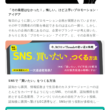
「その発想はなかった！」悔しい。けど上手いプロモーション・
アイデア
毎日のように新しいプロモーション企画が展開されていますが、
その中で消費者の行動を喚起できるのはほんの一握り。しかし、
それらの企画の裏にあるのは、企業やプランナーが考え抜いた、
きらりと光る「プロモーション・アイデア」と、その企画を実現
させられる推進力なのではないでしょうか。本特集では、思わず
「その発想はなかった！」と言いたくなる、秀逸なプロモーショ
ン企画を紹介。アイデア発想から実現までの過程を事例ごとに振
り返り、消費者の行動を喚起する、今までにないブランドの見せ
方ができた理由を探ります。
SNSで「買いたい」をつくる方法
認知から購買、情報拡散まで生活者のカスタマージャーニーのほ
とんどをカバーするようになったSNS。その結果、認知獲得を目
的とする広告運用、ファンづくりのための自社アカウント投稿、
認知後に購買へ繋げるEC誘導など、SNSが担う役割が多様化しま
した。それに伴って生活者がSNSで購買意欲を掻き立てられるポ