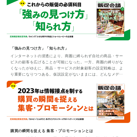
プロモーションの進化を紹介する。
「強みの見つけ方」「知られ方」
インターネットの浸透により、商圏に縛られず自社の商品・サー
ビスの顧客を広げることが可能になった。一方、商圏の縛りがな
くなったがゆえに、商品・サービスの対象顧客の設定戦略は、よ
り重要になりつつある。仮説設定がないままには、どんなメディ
アを使って、どのようなコミュニケーションをすればよいのか判
断できず、買ってもらう以前の、「知ってもらう」ための戦略も
立てられない。「SNSでバズって...」「口コミで話題になって...」
の幻想に囚われず、知られて買われるための適切な第一歩を踏み
出すアイデアを紹介する。
購買の瞬間を捉える 集客・プロモーションとは