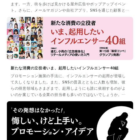
ます。一方、街を歩けば見かける屋外広告やポップアップイベン
ト。さらに、メールマガジンや自社アプリ、SNSを通じた顧客と
のコミュニケーションもプロモーションの一環です。最近では、
バーチャルやAIといった革新的な技術も活用され、プロモーショ
ンの選択肢はますます多様化しています。これらはプロモーショ
ン担当者が戦略を立てる際の候補として検討すべき手法の一部に
過ぎません。さらに、施策の成功にはKGI・KPIの設定が不可欠で
す。成果を測定し、戦略を最適化するためのデータと指標を確立
しなければなりません。社会の状況に合わせた柔軟性とアプロー
チが求められ、成功に向けて意識すべきポイントは日々増加して
います。本特集では、広範な業務領域を持つプロモーション担当
新たな消費の立役者いま、起用したいインフルエンサー40組
者にとって、知っておくべき要点やキーワードを、編集部がAから
プロモーション施策の手法に、インフルエンサーの起用が登場し
Zまで26個に厳選。「人を引き寄せる」ための戦術や、「商品を
て久しくなりました。また、SNSの普及とともに人数も増加。彼
売る」ためのナレッジとテクニックの数々をご紹介します。
らの得意領域もさまざまで、起用しようにも誰に依頼するのがよ
いのか案じている企業の担当者も多いのではないでしょうか。本
特集では、今や消費をうながす立役者になったインフルエンサー
の存在に着目。起用時の注意点やインフルエンサーの力を最大限
引き出す方法を解説します。そして、いま起用すべきインフルエ
ンサー40組を紹介。ブランドに合ったインフルエンサーを見つけ
るためのガイドブックとしてアンケートも掲載します。