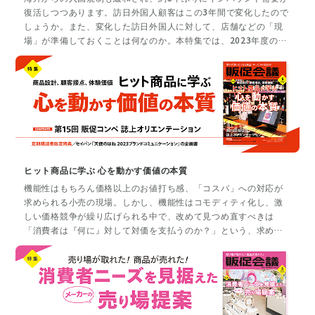
復活しつつあります。訪日外国人顧客はこの3年間で変化したので
しょうか。また、変化した訪日外国人に対して、店舗などの「現
場」が準備しておくことは何なのか。本特集では、2023年度のイ
ンバウンド需要における消費予測や、コロナ後に変わった人気の
観光地などを有識者が解説。訪日外国人観光客の来店が多く見込
まれる企業にも、アフターコロナのインバウンドプロモーション
戦略を聞きます。
ヒット商品に学ぶ 心を動かす価値の本質
機能性はもちろん価格以上のお値打ち感、「コスパ」への対応が
求められる小売の現場。しかし、機能性はコモディティ化し、激
しい価格競争が繰り広げられる中で、改めて見つめ直すべきは
「消費者は『何に』対して対価を支払うのか？」という、求める
価値の明確化にある。ヒットした商品を分析し、現代消費者が機
能・価格だけではなく、「お金を払いたくなるもの」の正体を解
析する。