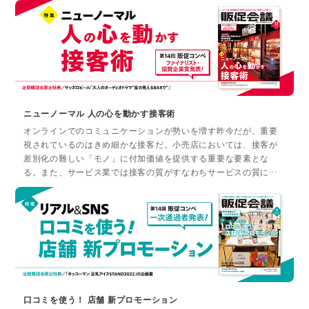
グやUGC生成を目的としたギフティングなど販促やプロモーショ
ンにまで活用の幅が広がっている。本特集では、Instagramを通
じてどのように売上や来店につなげられるのか、成功事例や有識
者解説とともに紹介する。
ニューノーマル 人の心を動かす接客術
オンラインでのコミュニケーションが勢いを増す昨今だが、重要
視されているのはきめ細かな接客だ。小売店においては、接客が
差別化の難しい「モノ」に付加価値を提供する重要な要素とな
る。また、サービス業では接客の質がすなわちサービスの質に直
結する。そのため、小売・サービス業における接客は重要な競争
軸となっている。そこでしか体験できないサービスは、強い求心
力となり、接客も立派なプロモーションとなる。「接客力」は売
り上げを高めるためには不可欠であり、顧客対応はリピート客や
新規顧客の獲得を左右する。では、そうした豊かなサービスのた
めに、リアル＆デジタルにおける接客は、どのような取り組みが
進んでいるのだろうか。本特集では、リアルとデジタルそれぞれ
における新しい接客のあり方について紹介する。
口コミを使う！ 店舗 新プロモーション