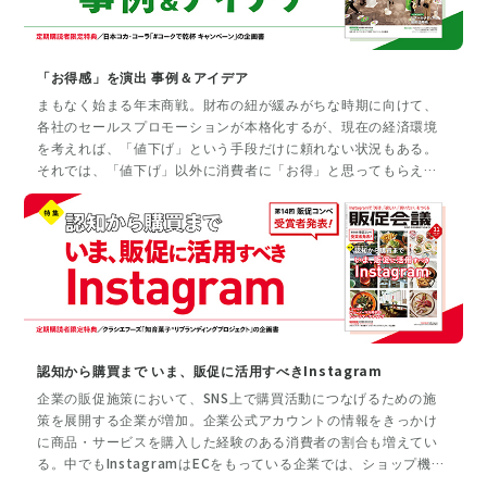
介する。
「お得感」を演出 事例＆アイデア
まもなく始まる年末商戦。財布の紐が緩みがちな時期に向けて、
各社のセールスプロモーションが本格化するが、現在の経済環境
を考えれば、「値下げ」という手段だけに頼れない状況もある。
それでは、「値下げ」以外に消費者に「お得」と思ってもらえる
提案はありうるのか。お得とは、顧客がコストパフォーマンスが
高いと感じてもらえている状態にあるということ。では、「値下
げ」をしなくてもパフォーマンスが高いと感じてもらえる提案に
はどのようなものがあるのだろうか。人の行動を喚起する、小売
りの最前線のアイデアを、事例を中心に紹介する。
認知から購買まで いま、販促に活用すべきInstagram
企業の販促施策において、SNS上で購買活動につなげるための施
策を展開する企業が増加。企業公式アカウントの情報をきっかけ
に商品・サービスを購入した経験のある消費者の割合も増えてい
る。中でもInstagramはECをもっている企業では、ショップ機能
の活用が進み、ECのない企業もキャンペーンを通じたサンプリン