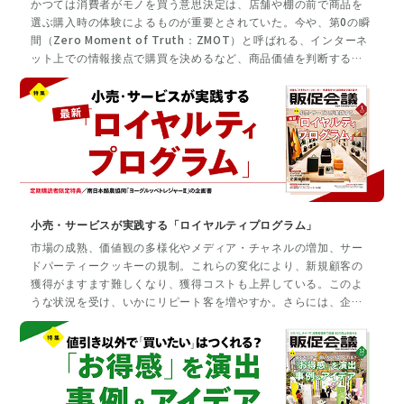
かつては消費者がモノを買う意思決定は、店舗や棚の前で商品を
選ぶ購入時の体験によるものが重要とされていた。今や、第0の瞬
間（Zero Moment of Truth：ZMOT）と呼ばれる、インターネ
ット上での情報接点で購買を決めるなど、商品価値を判断する瞬
間は時代とともに考え方が変化してきた。生活者が浴びる情報の
量・密度・質が増加する中、企業は自分たちの商品・サービスが
どの接点に、どのような強みと弱点があるかを把握することが重
要となる。本特集では、購買行動の起点となる「瞬間」に着目
し、これからの販促プロモーションについて深掘りしていく。
小売・サービスが実践する「ロイヤルティプログラム」
市場の成熟、価値観の多様化やメディア・チャネルの増加、サー
ドパーティークッキーの規制。これらの変化により、新規顧客の
獲得がますます難しくなり、獲得コストも上昇している。このよ
うな状況を受け、いかにリピート客を増やすか。さらには、企業
はアンバサダーともなりうる真のロイヤルカスタマーをいかに増
やせるかが求められている。では、金銭的なメリットだけでな
く、ファンが能動的にプログラムに参加し、信頼や愛着を高める
ために、企業はどのような行動を取るべきか。本特集では識者や
企業への取材を通し、ロイヤルティプログラムの現状と事例を紹