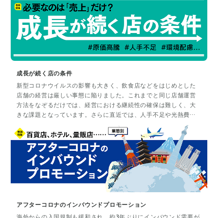
イントも複雑性を増しているのではないでしょうか。本特集で
は、「情報接点」であり「モノを買う場所」としても機能を持つ
ようになったSNSにおいて、今の消費者にとっての「買いたい」
をつくる方法を解説します。
成長が続く店の条件
新型コロナウイルスの影響も大きく、飲食店などをはじめとした
店舗の経営は厳しい事態に陥りました。これまでと同じ店舗運営
方法をなぞるだけでは、経営における継続性の確保は難しく、大
きな課題となっています。さらに直近では、人手不足や光熱費・
物価高騰、環境に配慮した運営など、課題も多く、店舗ビジネス
は厳しさを増すばかりです。本特集では、店舗運営における山積
した課題や時代の変化に対応して経営を継続させている店を取材
しました。売上拡大だけではない、「成長が続く」店になるため
の条件を紹介します。
アフターコロナのインバウンドプロモーション
海外からの入国規制も緩和され、約3年ぶりにインバウンド需要が