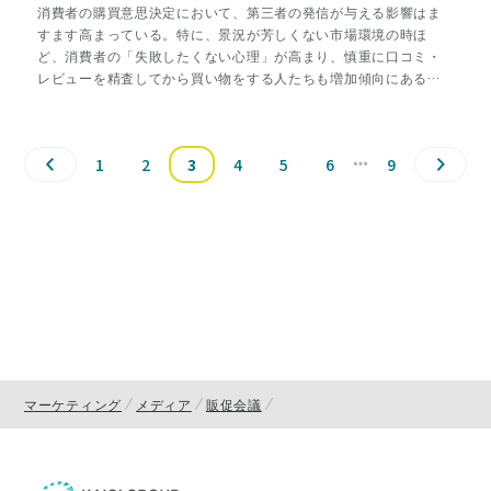
消費者の購買意思決定において、第三者の発信が与える影響はま
すます高まっている。特に、景況が芳しくない市場環境の時ほ
ど、消費者の「失敗したくない心理」が高まり、慎重に口コミ・
レビューを精査してから買い物をする人たちも増加傾向にある。
一方、昨今の口コミをめぐる状況では、良い商品づくりに注力
し、サービスレベルを高める努力などの正攻法以外の戦略や技術
を学ぶことも重要ではないだろうか。小規模の事業主・店舗でも
1
2
3
4
5
6
9
口コミを味方にするために、日々のビジネスの中で実践できるこ
とを事例をもとに紹介する。
マーケティング
メディア
販促会議