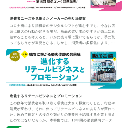
消費者ニーズを見据えたメーカーの売り場提案
コロナ禍により消費者のデジタルシフトが進む中でも、今なお店
頭は最大の行動が起きる場だ。商品の買い求めやすさが売上に直
結することを考えると、いかに売り場に置いてもらうか、手に取
ってもらうかが重要となる。しかし、消費者の多様化により、メ
ーカーは商品数を増やし、流通でもPB商品により力を入れるな
ど、売り場を確保することは以前よりも難しくなっている。一
方、そうした状況下でも、新しく売り場の確保に成功し、配荷を
増やしている商品も存在している。今回は、流通営業で成功した
事例やプロモーションをヒットさせた商品の裏側を特集する。
進化するリテールビジネスとプロモーション
この数年で消費者を取り巻く環境は大きく様変わりした。行動や
消費が変わり、それに伴ってリテールビジネスのあり方が変わっ
た。改めて顧客との接点や繋がりの重要性を認識する企業も増え
たのではないだろうか。本特集では、10年間の消費動向データを
紐解き、世界のリテールビジネスの最前線、テクノロジーによる