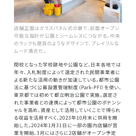
店舗正面はガラスパネル式の扉で、前面オープン
可能な設計が公園とシームレスにつながる。中央
のラックも遊具のようなデザインで、プレイフルな
ムード満点だ。
閉校となった学校跡地や公園など、日本各地では
年々、入札制度によって選定された民間事業者に
よる新たな活用の動きが加速している。都市公園
法に基づく公募設置管理制度（Park-PFI）を使い、
東京都では初めて都立明治公園で実施。選定さ
れた事業者との連携によって都市公園のポテンシ
ャルを高め、資産として活用していくことで得られ
る収益を活用すべく、2023年10月末に供用を開
始した。2024年1月31日に一部の園内店舗が営
業を開始、3月にはさらに2店舗がオープン予定