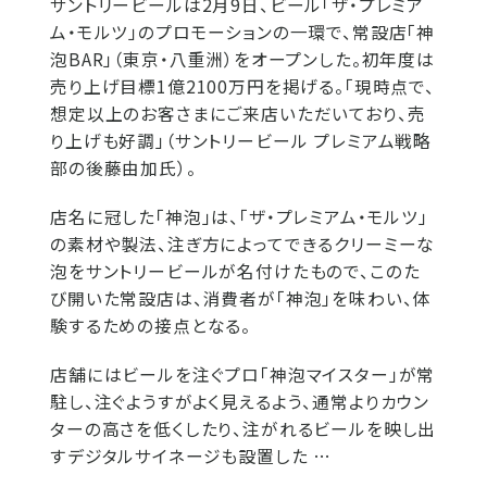
サントリービールは2月9日、ビール「ザ・プレミア
ム・モルツ」のプロモーションの一環で、常設店「神
泡BAR」（東京・八重洲）をオープンした。初年度は
売り上げ目標1億2100万円を掲げる。「現時点で、
想定以上のお客さまにご来店いただいており、売
り上げも好調」（サントリービール プレミアム戦略
部の後藤由加氏）。
店名に冠した「神泡」は、「ザ・プレミアム・モルツ」
の素材や製法、注ぎ方によってできるクリーミーな
泡をサントリービールが名付けたもので、このた
び開いた常設店は、消費者が「神泡」を味わい、体
験するための接点となる。
店舗にはビールを注ぐプロ「神泡マイスター」が常
駐し、注ぐようすがよく見えるよう、通常よりカウン
ターの高さを低くしたり、注がれるビールを映し出
すデジタルサイネージも設置した …