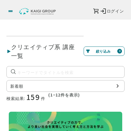
ログイン
クリエイティブ系 講座
絞り込み
0
一覧
新着順
159
(
1
−
12
件を表示)
検索結果:
件