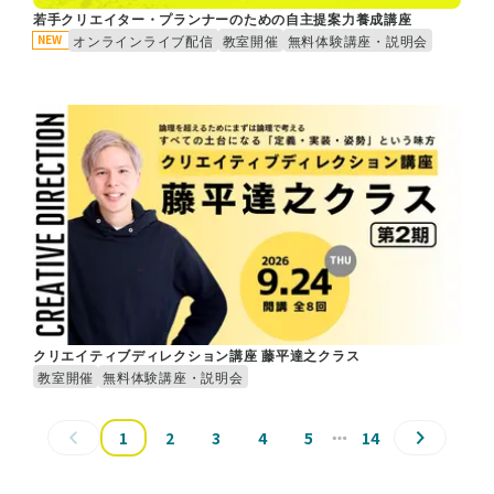
若手クリエイター・プランナーのための自主提案力養成講座
オンラインライブ配信
教室開催
無料体験講座・説明会
NEW
クリエイティブディレクション講座 藤平達之クラス
教室開催
無料体験講座・説明会
1
2
3
4
5
14