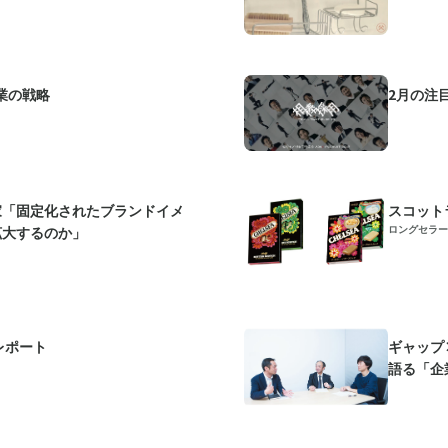
業の戦略
2月の注
家「固定化されたブランドイメ
スコット
ロングセラー
拡大するのか」
レポート
ギャップ
語る「企