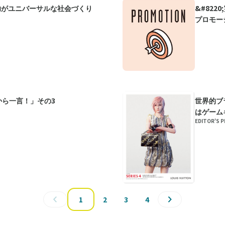
功がユニバーサルな社会づくり
&#822
プロモー
から一言！」その3
世界的ブ
はゲーム
EDITOR'S
1
2
3
4