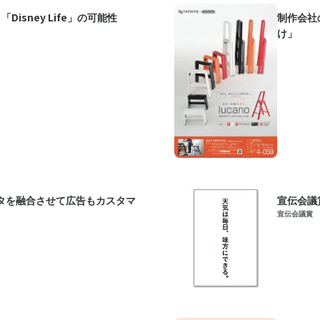
isney Life」の可能性
制作会社
け」
ータを融合させて広告もカスタマ
宣伝会議
宣伝会議賞