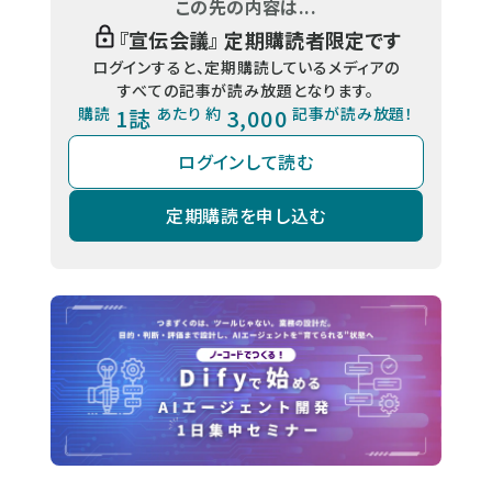
この先の内容は...
『
宣伝会議
』 定期購読者限定です
ログインすると、定期購読しているメディアの
すべての記事が読み放題となります。
購読
1誌
あたり 約
3,000
記事が読み放題！
ログインして読む
定期購読を申し込む