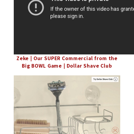
Zeke | Our SUPER Commercial from the
Big BOWL Game | Dollar Shave Club