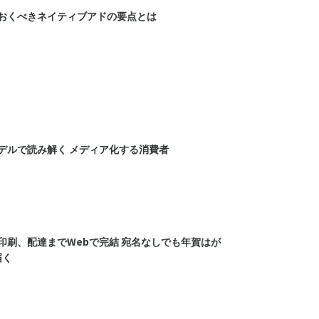
おくべきネイティブアドの要点とは
デルで読み解く メディア化する消費者
印刷、配達までWebで完結 宛名なしでも年賀はが
届く