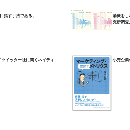
を目指す手法である。
消費をし
究所調査
 ツイッター社に聞くネイティ
小売企業