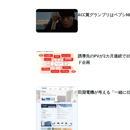
ACC賞グランプリはペプシNE
誘導先のPVが2カ月連続で2
ド企画
田淵電機が考える「一緒に