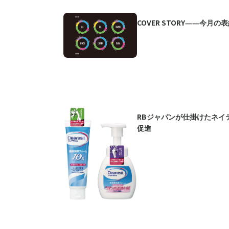
COVER STORY――今月の
RBジャパンが仕掛けたネイ
促進