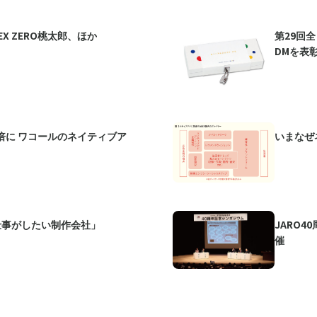
X ZERO桃太郎、ほか
第29回
DMを表
倍に ワコールのネイティブア
いまなぜ
仕事がしたい制作会社」
JARO
催