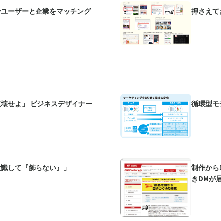
でユーザーと企業をマッチング
押さえて
壊せよ」 ビジネスデザイナー
循環型モ
意識して『飾らない』」
制作から
きDMが