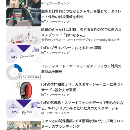
IoTとマーケティング
顧客と日常的につながるチャネルを通じて、ダイレ
クト保険の付加価値を創出
IoTとマーケティング
話題のきっかけはSNS、恋する女性の間で話題のコ
スメブランド「おいせさん」
大手から中小まで ネット社会でブランドが信頼を得る方法
IoTのプライバシーにおける7つの問題
IoTとマーケティング
インティメート・マージャーがアドフラウド対策の
新商品を開発
IoTの専門知識より、カスタマージャーニーに基づく
サービス設計力が重要
IoTとマーケティング
IoTの代表格・スマートフォンのデータで明らかにな
る、Web／リアルをまたいだ真のカスタマージャー
IoTとマーケティング
ニー
ファンとの関係構築にGIF動画が効いた―川崎フロン
ターレのブランディング