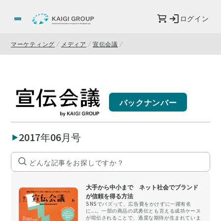
ログイン
マーケティング
メディア
宣伝会議
バックナンバー
2017年06月号
大手から中小まで ネット社会でブランド
が信頼を得る方法
SNSでバズって、広告費をかけずに一躍有名
に...。一部の商品の武勇伝とも言える成功ケース
が喧伝されることで、過度な期待が生まれていま