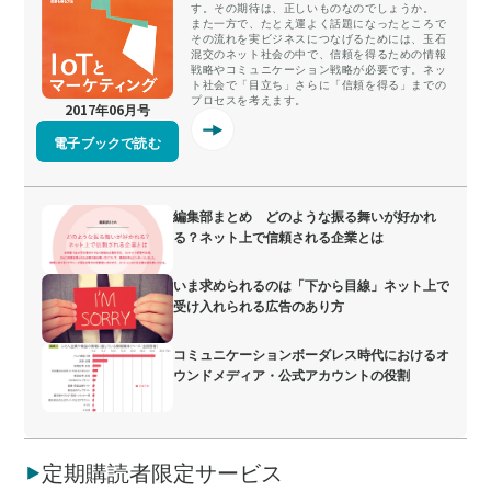
す。その期待は、正しいものなのでしょうか。
また一方で、たとえ運よく話題になったところで
その流れを実ビジネスにつなげるためには、玉石
混交のネット社会の中で、信頼を得るための情報
戦略やコミュニケーション戦略が必要です。ネッ
ト社会で「目立ち」さらに「信頼を得る」までの
プロセスを考えます。
2017年06月号
電子ブックで読む
編集部まとめ どのような振る舞いが好かれ
る？ネット上で信頼される企業とは
いま求められるのは「下から目線」ネット上で
受け入れられる広告のあり方
コミュニケーションボーダレス時代におけるオ
ウンドメディア・公式アカウントの役割
定期購読者限定サービス