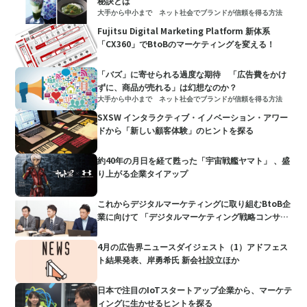
秘訣とは
大手から中小まで ネット社会でブランドが信頼を得る方法
Fujitsu Digital Marketing Platform 新体系
「CX360」でBtoBのマーケティングを変える！
「バズ」に寄せられる過度な期待 「広告費をかけ
ずに、商品が売れる」は幻想なのか？
大手から中小まで ネット社会でブランドが信頼を得る方法
SXSW インタラクティブ・イノベーション・アワー
ドから「新しい顧客体験」のヒントを探る
約40年の月日を経て甦った「宇宙戦艦ヤマト」 、盛
り上がる企業タイアップ
これからデジタルマーケティングに取り組むBtoB企
業に向けて 「デジタルマーケティング戦略コンサル
ティング」
4月の広告界ニュースダイジェスト（1）アドフェス
ト結果発表、岸勇希氏 新会社設立ほか
日本で注目のIoTスタートアップ企業から、マーケテ
ィングに生かせるヒントを探る