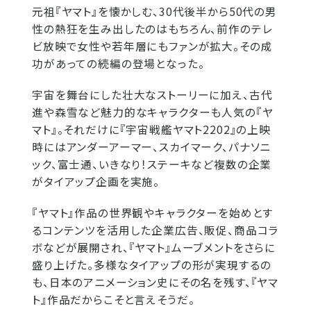
元祖『ヤマト』を懐かしむ、30代後半から50代の男
性の熱狂を生み出したのはもちろん、前作のテレ
ビ放映で女性や若年層にもファンが拡大。その成
功があっての続編の登場となった。
宇宙を舞台にした壮大なストーリーに加え、古代
進や森雪など魅力的なキャラクターも人気の『ヤ
マト』。それだけに『宇宙戦艦ヤマト2202』の上映
時にはアンダーアーマー、スカイマーク、パナソニ
ック、富士通、いきなり！ステーキなど複数の企業
がタイアップ企画を実施。
『ヤマト』作品の世界観やキャラクターを始めとす
るコンテンツを活用した企業広告、販促、商品コラ
ボなどが展開され、『ヤマト』ムーブメントをさらに
盛り上げた。多様なタイアップの形が実現するの
も、日本のアニメーション史にその名を残す、『ヤマ
ト』作品だからこそと言えそうだ。