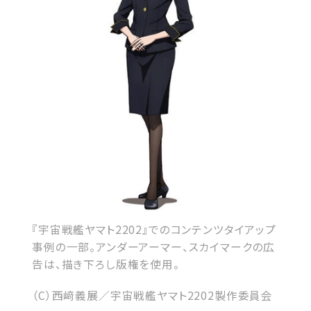
『宇宙戦艦ヤマト2202』でのコンテンツタイアップ
事例の一部。アンダーアーマー、スカイマークの広
告は、描き下ろし版権を使用。
（C）西﨑義展／宇宙戦艦ヤマト2202製作委員会