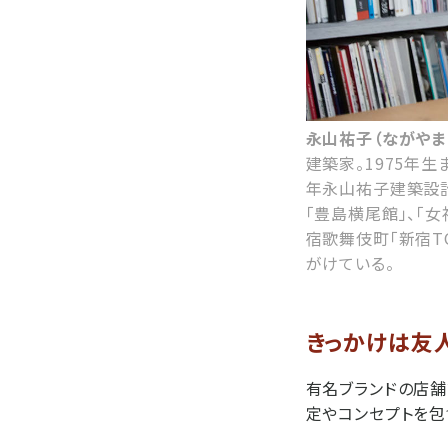
永山祐子（ながやま
建築家。1975年
年永山祐子建築設計設
「豊島横尾館」、「
宿歌舞伎町「新宿TO
がけている。
きっかけは友
有名ブランドの店舗
定やコンセプトを