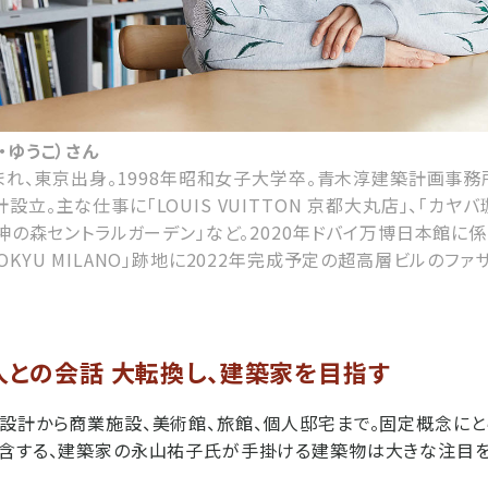
・ゆうこ）さん
生まれ、東京出身。1998年昭和女子大学卒。青木淳建築計画事務所
立。主な仕事に「LOUIS VUITTON 京都大丸店」、「カヤバ
女神の森セントラルガーデン」など。2020年ドバイ万博日本館に
KYU MILANO」跡地に2022年完成予定の超高層ビルのフ
人との会話 大転換し、建築家を目指す
設計から商業施設、美術館、旅館、個人邸宅まで。固定概念に
包含する、建築家の永山祐子氏が手掛ける建築物は大きな注目を