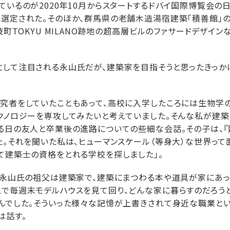
ているのが2020年10月からスタートするドバイ国際博覧会の
選定された。そのほか、群馬県の老舗木造湯宿建築「積善館」の
舞伎町TOKYU MILANO跡地の超高層ビルのファサードデザイ
して注目される永山氏だが、建築家を目指そうと思ったきっか
究者をしていたこともあって、高校に入学したころには生物学
クノロジーを専攻してみたいと考えていました。そんな私が建築
る日の友人と卒業後の進路についての些細な会話。その子は、
た。それを聞いた私は、ヒューマンスケール（等身大）な世界って
て建築士の資格をとれる学校を探しました」。
、永山氏の祖父は建築家で、建築にまつわる本や道具が家にあっ
で毎週末モデルハウスを見て回り、どんな家に暮らすのだろう
んでした。そういった様々な記憶が上書きされて身近な職業と
は話す。