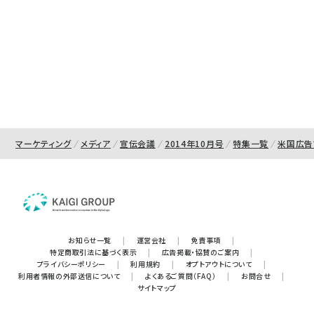
マーケティング
メディア
宣伝会議
2014年10月号
特集一覧
米国広告
お知らせ一覧
|
運営会社
|
免責事項
|
特定商取引法に基づく表示
|
広告掲載・協賛のご案内
|
プライバシーポリシー
|
利用規約
|
オプトアウトについて
|
利用者情報の外部送信について
|
よくあるご質問（FAQ）
|
お問合せ
|
サイトマップ