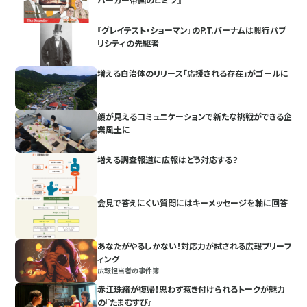
『グレイテスト・ショーマン』のP.T.バーナムは興行パブ
リシティの先駆者
増える自治体のリリース「応援される存在」がゴールに
顔が見えるコミュニケーションで新たな挑戦ができる企
業風土に
増える調査報道に広報はどう対応する？
会見で答えにくい質問にはキーメッセージを軸に回答
あなたがやるしかない！対応力が試される広報ブリーフ
ィング
広報担当者の事件簿
赤江珠緒が復帰！思わず惹き付けられるトークが魅力
の『たまむすび』