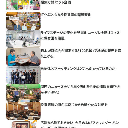
編集方針 ヒット企画
IT化にともなう投資家の環境変化
ライフステージの変化を見据え ユーグレナ新オフィス
に保育園を設置
日本城郭協会が認定する「100名城」で地域の観光を盛
り上げる
自治体×マーケティングはどこへ向かっているのか
関西のニュースをいち早く伝える午後の情報番組『ちち
んぷいぷい』
投資家層の特色に応じたきめ細やかな対話を
広報なら観ておきたい！今月の1本『ファウンダー ハン
バーガー帝国のヒミツ』