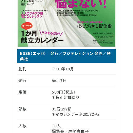
ESSE（エッセ） 発行／フジテレビジョン 発売／扶
桑社
創刊
1981年10月
発行
毎月7日
定価
500円（税込）
＊特別定価あり
部数
35万292部
＊マガジンデータ2018から
人数
18人
編集長／尾﨑真佐子