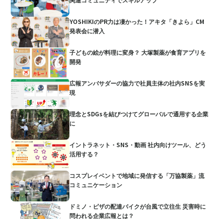
YOSHIKIのPR力は凄かった！アキタ「きよら」CM
発表会に潜入
子どもの絵が料理に変身？ 大塚製薬が食育アプリを
開発
広報アンバサダーの協力で社員主体の社内SNSを実
現
理念とSDGsを結びつけてグローバルで通用する企業
に
イントラネット・SNS・動画 社内向けツール、どう
活用する？
コスプレイベントで地域に発信する「万協製薬」流
コミュニケーション
ドミノ・ピザの配達バイクが台風で立往生 災害時に
問われる企業広報とは？