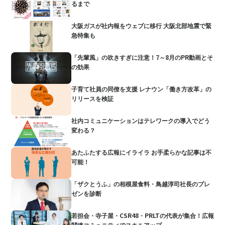
るまで
大阪ガスが社内報をウェブに移行 大阪北部地震で緊
急特集も
「先輩風」の吹きすぎに注意！7～8月のPR動画とそ
の効果
子育て社員の同僚を支援 レナウン「働き方改革」の
リリースを検証
社内コミュニケーションはテレワークの導入でどう
変わる？
あたふたする広報にイライラ お手柔らかな記事は不
可能！
「ザクとうふ」の相模屋食料・鳥越淳司社長のプレ
ゼンを診断
若担会・寺子屋・CSR48・PRLTの代表が集合！広報
関連コミュニティでスキルアップ