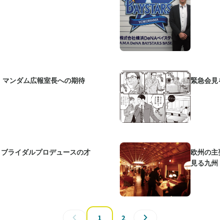
れ。マンダム広報室長への期待
緊急会見
。ブライダルプロデュースの才
欧州の主
見る九州
1
2