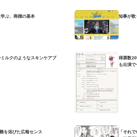
に学ぶ、商標の基本
知事が歌
粉ミルクのようなスキンケアブ
得票数2
も出演で
非難を浴びた広報センス
「それで