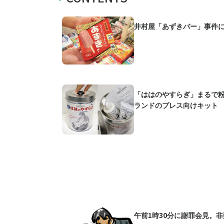
井村屋「あずきバー」事件
「ははのやすらぎ」まるで
ランドのプレス向けキット
午前1時30分に謝罪会見。