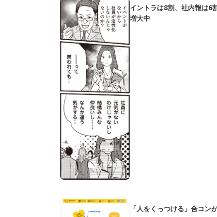
イントラは8割、社内報は6
増大中
「人をくっつける」合コン