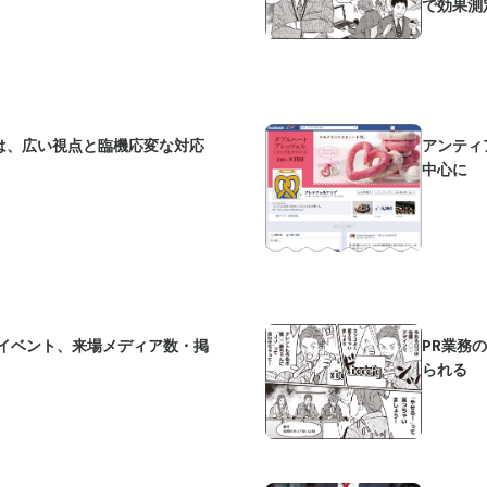
で効果測
は、広い視点と臨機応変な対応
アンティ
中心に
Rイベント、来場メディア数・掲
PR業務
られる