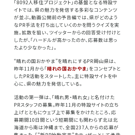
「8092人移住プロジェクト」の基盤となる特設サ
イトでは、県の魅力を発信する多彩なコンテンツ
が並ぶ。動画公開前の予告編では、県がどのよう
なPR手法を打ち出していくのかを問うクイズを実
施。拡散を狙い、ツイッターからの回答受け付けと
したが、「ハードルが高かったのか、応募数は思っ
たより少なかった」。
“晴れの国おかやま”を晴れにするPR――岡山県は、
昨年11月から「
晴れの国おかやま
」をコンセプトと
したPR活動をスタートした。主に特設サイトを中
心に、県の魅力を発信している。
活動の第一弾は、「晴れ男・晴れ女」と名付けた
PRスタッフの募集。昨年11月の特設サイトの立ち
上げとともにウェブ上で募集をかけたところ、応
募期間10日間という短期間にも関わらず北は北
海道から南は沖縄まで、全国237人からの応募が
集まった。「"新PR始動宣言"をティザーとして予告