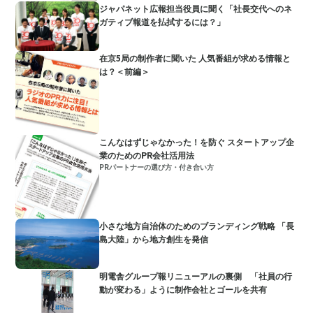
ジャパネット広報担当役員に聞く「社長交代へのネ
ガティブ報道を払拭するには？」
在京5局の制作者に聞いた 人気番組が求める情報と
は？＜前編＞
こんなはずじゃなかった！を防ぐ スタートアップ企
業のためのPR会社活用法
PRパートナーの選び方・付き合い方
小さな地方自治体のためのブランディング戦略 「長
島大陸」から地方創生を発信
明電舎グループ報リニューアルの裏側 「社員の行
動が変わる」ように制作会社とゴールを共有