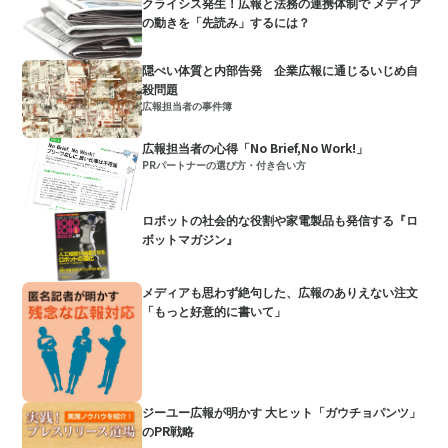
クライシス発生！広報と法務の連携体制で メディア
の動きを「先読み」するには？
隠ぺい体質と内部告発 企業広報に通じるいじめ自
殺問題
広報担当者の事件簿
広報担当者の心得「No Brief,No Work!」
PRパートナーの選び方・付き合い方
ロボットの社会的な役割や家電製品も発信する『ロ
ボットマガジン』
メディアも思わず絶句した、広報のありえない注文
「もっと好意的に書いて」
ジーユー広報が明かす 大ヒット「ガウチョパンツ」
のPR戦略