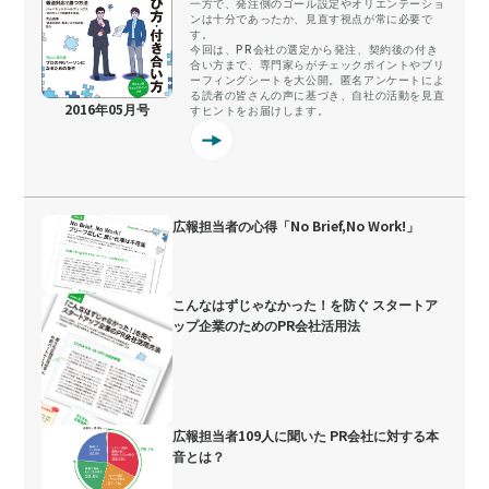
一方で、発注側のゴール設定やオリエンテーショ
ンは十分であったか、見直す視点が常に必要で
す。
今回は、PR会社の選定から発注、契約後の付き
合い方まで、専門家らがチェックポイントやブリ
ーフィングシートを大公開。匿名アンケートによ
る読者の皆さんの声に基づき、自社の活動を見直
2016年05月号
すヒントをお届けします。
広報担当者の心得「No Brief,No Work!」
こんなはずじゃなかった！を防ぐ スタートア
ップ企業のためのPR会社活用法
広報担当者109人に聞いた PR会社に対する本
音とは？