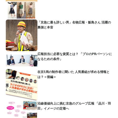
「京急に最も詳しい男」名物広報・飯島さん 活躍の
裏側と本音
広報担当に必要な資質とは？ 「プロのPRパーソンに
なるための条件」
在京5局の制作者に聞いた 人気番組が求める情報と
は？＜後編＞
沿線価値向上に挑む京急のグループ広報 「品川・羽
田」イメージの定着へ