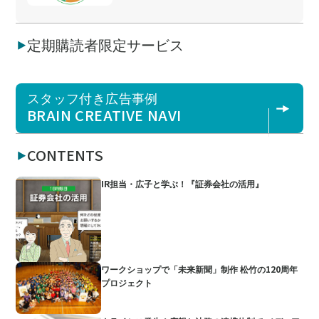
定期購読者限定サービス
スタッフ付き広告事例
BRAIN CREATIVE NAVI
CONTENTS
IR担当・広子と学ぶ！『証券会社の活用』
ワークショップで「未来新聞」制作 松竹の120周年
プロジェクト