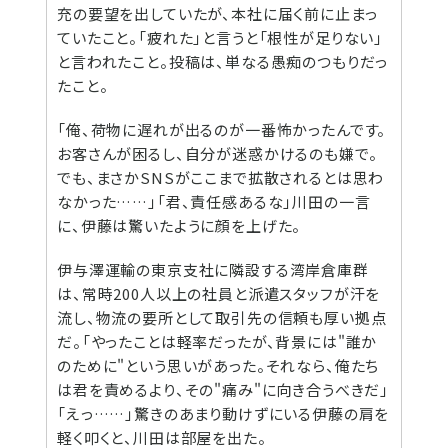
充の要望を出していたが、本社に届く前に止まっ
ていたこと。「疲れた」と言うと「根性が足りない」
と言われたこと。投稿は、単なる愚痴のつもりだっ
たこと。
「俺、荷物に遅れが出るのが一番怖かったんです。
お客さんが困るし、自分が迷惑かけるのも嫌で。
でも、まさかSNSがここまで拡散されるとは思わ
なかった……」「君、責任感あるな」川田の一言
に、伊藤は驚いたように顔を上げた。
伊与澤運輸の東京支社に隣設する湾岸倉庫群
は、常時200人以上の社員と派遣スタッフが汗を
流し、物流の要所として取引先の信頼も厚い拠点
だ。「やったことは軽率だったが、背景には"誰か
のために"という思いがあった。それなら、俺たち
は君を責めるより、その"痛み"に向き合うべきだ」
「えっ……」驚きのあまり動けずにいる伊藤の肩を
軽く叩くと、川田は部屋を出た。