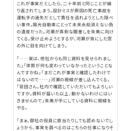
これが事実だとしたら、二十年前と同じことが繰
り返されてしまう。設計ミスが原因の死亡事故を
運転手の過失だとして責任を逃れようとした隠ぺ
い事件。陽光自動車にとって未来永劫消えない負
の遺産だった。河瀬が真剣な眼差しを朱美に向け
てくる。受け止めようとするが、河瀬が背にした窓
の外に目を向けてしまう。
「……実は、他社からも同じ資料を見せられまし
た」「体質が何も変わっていなかったということな
んですかね」「まだこれが事実と確認したわけで
はないので……」河瀬の視線が差し込んでくる。
「若田さん。社内で確認していただいてもよろしい
ですか。資料が届いた以上、動かないわけにはい
きませんので」朱美が手にしている資料に視線を
やる。
「まぁ、御社の役員に直当たりしても認めないでし
ょうから、事実を調べるのはこちらの仕事になりそ