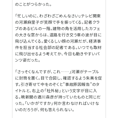
のことがつらかった。
「忙しいのに、わざわざごめんなさい」テレビ関東
の河瀬麻里子が笑顔で手を振ってくる。記者クラ
ブのあるビルの一階。建物の角を活用したカフェ
の大きな窓からは、道路を行き交う車の波が目に
飛び込んでくる。愛くるしい顔の河瀬だが、経済事
件を担当する社会部の記者である。いつでも取材
に飛び出せるよう考えてか、今日も動きやすいパ
ンツ姿だった。
「さっそくなんですが、これ……」河瀬がテーブル
に封筒を置く。目で合図し、確認するよう朱美を促
す。引き寄せて中をのぞくと"事故原因報告"のタ
イトルと、右上の「社外秘」という文字が目に入
る。暁新聞の酒川森彦が持っていたものと同じだ
った。「いかがですか」何か言わなければいけな
いのだろうが、何も答えられない。