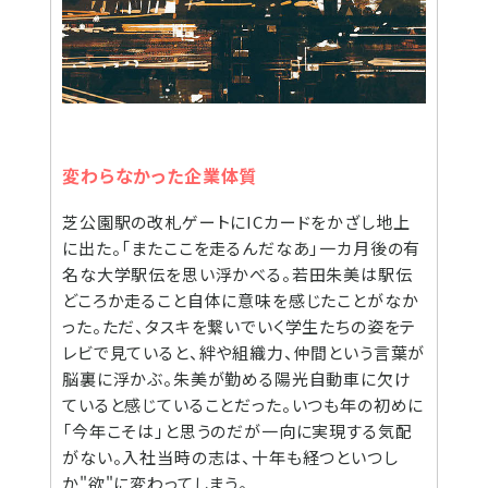
変わらなかった企業体質
芝公園駅の改札ゲートにICカードをかざし地上
に出た。「またここを走るんだなあ」一カ月後の有
名な大学駅伝を思い浮かべる。若田朱美は駅伝
どころか走ること自体に意味を感じたことがなか
った。ただ、タスキを繋いでいく学生たちの姿をテ
レビで見ていると、絆や組織力、仲間という言葉が
脳裏に浮かぶ。朱美が勤める陽光自動車に欠け
ていると感じていることだった。いつも年の初めに
「今年こそは」と思うのだが一向に実現する気配
がない。入社当時の志は、十年も経つといつし
か"欲"に変わってしまう。