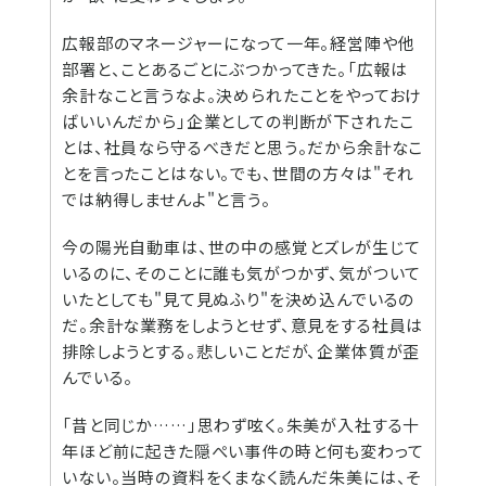
広報部のマネージャーになって一年。経営陣や他
部署と、ことあるごとにぶつかってきた。「広報は
余計なこと言うなよ。決められたことをやっておけ
ばいいんだから」企業としての判断が下されたこ
とは、社員なら守るべきだと思う。だから余計なこ
とを言ったことはない。でも、世間の方々は"それ
では納得しませんよ"と言う。
今の陽光自動車は、世の中の感覚とズレが生じて
いるのに、そのことに誰も気がつかず、気がついて
いたとしても"見て見ぬふり"を決め込んでいるの
だ。余計な業務をしようとせず、意見をする社員は
排除しようとする。悲しいことだが、企業体質が歪
んでいる。
「昔と同じか……」思わず呟く。朱美が入社する十
年ほど前に起きた隠ぺい事件の時と何も変わって
いない。当時の資料をくまなく読んだ朱美には、そ