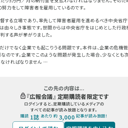
たり5万円／月の納付金を支払わなければなりません。そのた
の努力をして障害者を雇用しているのです。
督する立場であり、率先して障害者雇用を進めるべき中央省庁
は由々しき事態です。世間からは中央省庁をはじめとした行政
判する声が挙がりました。
だけでなく企業でも起こりうる問題です。本件は、企業の危機
なのです。企業でこのような問題が発生した場合、少なくとも
なければなりません …
この先の内容は...
『
広報会議
』 定期購読者限定です
ログインすると、定期購読しているメディアの
すべての記事が読み放題となります。
購読
1誌
あたり 約
3,000
記事が読み放題！