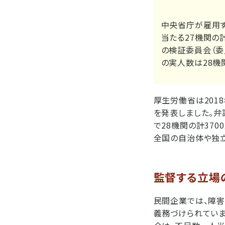
中央省庁が雇用す
当たる27機関の
の検証委員会（委
の実人数は28機関
厚生労働省は201
を発表しました。弁
で28機関の計37
全国の自治体や独
監督する立場
民間企業では、障害
義務づけられていま