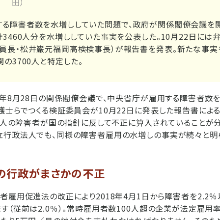
田）
る障害者数を水増ししていた問題で、政府が関係閣僚会議を開
計3460人分を水増ししていた事実を公表した。10月22日には
員長・松井巌元福岡高検検事長）が報告書を発表。新たな事実
の3700人と特定した。
8年8月28日の関係閣僚会議で、中央省庁が雇用する障害者数
護士らでつくる検証委員会が10月22日に発表した報告書によると
00人の障害者が国の指針に反して不正に算入されていることが分
立行政法人でも、同様の障害者雇用の水増しの事実が続々と明ら
の行政がまさかの不正
者雇用促進法の改正により2018年4月1日から障害者を2.2
す（従前は2.0％）。常時雇用者数100人超の企業が法定雇用