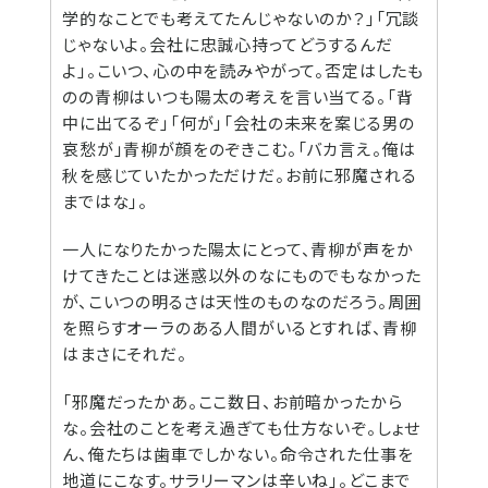
学的なことでも考えてたんじゃないのか？」「冗談
じゃないよ。会社に忠誠心持ってどうするんだ
よ」。こいつ、心の中を読みやがって。否定はしたも
のの青柳はいつも陽太の考えを言い当てる。「背
中に出てるぞ」「何が」「会社の未来を案じる男の
哀愁が」青柳が顔をのぞきこむ。「バカ言え。俺は
秋を感じていたかっただけだ。お前に邪魔される
まではな」。
一人になりたかった陽太にとって、青柳が声をか
けてきたことは迷惑以外のなにものでもなかった
が、こいつの明るさは天性のものなのだろう。周囲
を照らすオーラのある人間がいるとすれば、青柳
はまさにそれだ。
「邪魔だったかあ。ここ数日、お前暗かったから
な。会社のことを考え過ぎても仕方ないぞ。しょせ
ん、俺たちは歯車でしかない。命令された仕事を
地道にこなす。サラリーマンは辛いね」。どこまで