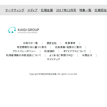
マーケティング
メディア
広報会議
2017年12月号
特集一覧
広報担当
お知らせ一覧
|
運営会社
|
免責事項
|
特定商取引法に基づく表示
|
広告掲載・協賛のご案内
|
プライバシーポリシー
|
利用規約
|
オプトアウトについて
|
利用者情報の外部送信について
|
よくあるご質問（FAQ）
|
お問合せ
|
サイトマップ
Copyright © 株式会社宣伝会議. All rights reserved.