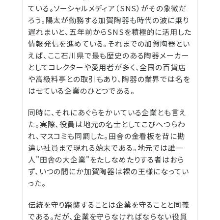
ている。ソーシャルメディア（SNS）がその象徴だ
ろう。陽太が勤務する加賀陶器も時代の波に乗り
遅れまいと、五年前からSNSを積極的に活用した
情報発信を進めている。それまでの加賀陶器とい
えば、ここ石川県で最も歴史のある陶器メーカー
としてコレクターや愛用者が多く、全国の百貨店
や高級料亭との取引もあり、陶器の業界では名を
はせている企業のひとつである。
同時に、それにあぐらをかいている企業とも言え
た。実際、役員は地元の名士としてこびへつらわ
れ、マスコミも同調した。田舎の金看板を背に勘
違い社員まで現れる始末である。地元では誰一
人"田舎の大企業"をたしなめたりする者はおら
ず、いつの間にか加賀陶器は裸の王様になってい
った。
伝統を守り踏襲することは企業を守ることと同義
である。だが、企業を守らなければならない役員