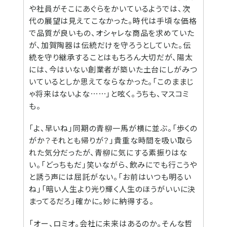
や社員がそこにあぐらをかいているようでは、次
代の展望は見えてこなかった。時代は手頃な価格
で品質が良いもの、オシャレな商品を求めていた
が、加賀陶器は伝統だけを守ろうとしていた。伝
統を守り継承することはもちろん大切だが、陽太
には、今はいない創業者が築いた土台にしがみつ
いているとしか思えてならなかった。「このままじ
ゃ将来はないよな⋯⋯」と呟く。うちも、マスコミ
も。
「よ、早いね」同期の青柳一馬が横に並ぶ。「歩くの
がか？それとも帰りが？」貴重な時間を吸い取ら
れた気分だったが、青柳に気にする素振りはな
い。「どっちもだ」笑いながら、飲みにでも行こうや
と誘う声には屈託がない。「お前はいつも明るい
ね」「暗い人生より光り輝く人生のほうがいいに決
まってるだろ」確かに。妙に納得する。
「オー、ロミオ。会社に未来はあるのか。そんな哲