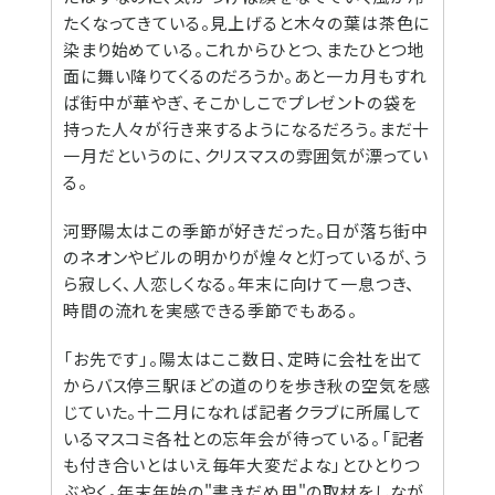
たくなってきている。見上げると木々の葉は茶色に
染まり始めている。これからひとつ、またひとつ地
面に舞い降りてくるのだろうか。あと一カ月もすれ
ば街中が華やぎ、そこかしこでプレゼントの袋を
持った人々が行き来するようになるだろう。まだ十
一月だというのに、クリスマスの雰囲気が漂ってい
る。
河野陽太はこの季節が好きだった。日が落ち街中
のネオンやビルの明かりが煌々と灯っているが、う
ら寂しく、人恋しくなる。年末に向けて一息つき、
時間の流れを実感できる季節でもある。
「お先です」。陽太はここ数日、定時に会社を出て
からバス停三駅ほどの道のりを歩き秋の空気を感
じていた。十二月になれば記者クラブに所属して
いるマスコミ各社との忘年会が待っている。「記者
も付き合いとはいえ毎年大変だよな」とひとりつ
ぶやく。年末年始の"書きだめ用"の取材をしなが