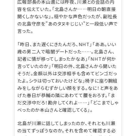
広報部長の本山進には昨夜、川瀬との会話の内
容を伝えていた。「北島さんか……明日の朝直接
聞くしかないな」。穏やかな声色だったが、副社長
の北島守彦を"あのタヌキじじい"と一段低い声で
言った。
「昨日、また遅くにきたんだろ、NHT」「ああ。いい
歳の男二人で暗闇デートだった……。北島さん、
記者に情が移ってしまったかなあ」「NHTが何か
言っていたのか」「明日の件、北島さんから聞いた
そうだ。金額以外は交渉相手も含めてビンゴだっ
たよ。シラは切っておいたけどな」椅子に座り腕組
みをしながらむずかしい顔をする。なに！と声をあ
げた春日が恭輔の隣にあわてて腰をおろす。「ま
だ交渉中だろ！勘弁してくれよ……」「どこまでしゃ
べったのか本山さんと確認してくる」。
北島が川瀬に話してしまったのか、それとも川瀬
の当てずっぽうなのか。それを含めて確認する必