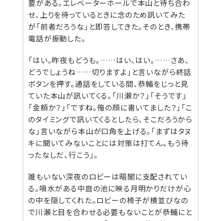
要がある。エレベーターホールで本山と待ち合わ
せ、上りを待っているときに念のため訊いてみた
が「前者だろうな」と即答してきた。そのとき、携帯
電話が振動した。
「はい。昨夜もどうも。……はい、はい。……さあ、
どうでしょうね……切りますよ」と言いながら終話
ボタンを押す。通話をしている間、恭輔をじっと見
ていた本山が訊いてくる。「川瀬か？」「そうです」
「金額か？」「ですね。俺の顔に書いてました？」「こ
のタイミングで訊いてくるとしたら、そこだろうから
な」言いながら本山が口角を上げる。「まずはタヌ
キに聞いてみないことには対策は打てん。もう待
ったなしだ、行こう」。
誰もいない深夜のロビーは暗闇に支配されてい
る。噴水がある中庭の池に映る月明かりだけが心
の中を隠してくれた。ロビーの椅子が横並びなの
で川瀬と目を合わせる必要もないことが恭輔にと