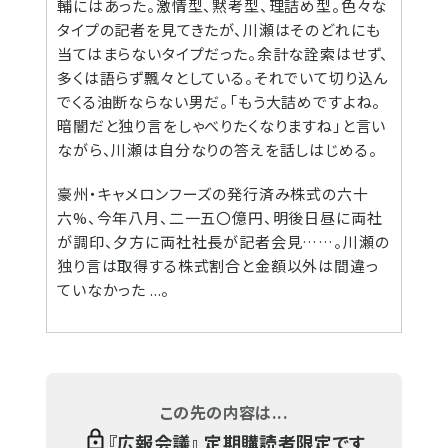
輔にはあった。激情型、黙考型、理詰め型。色々な
タイプの記者を見てきたが、川瀬はそのどれにも
当てはまらないタイプだった。余計な詮索はせず、
多くは語らず飄々としている。それでいて切り込ん
でくる油断ならない男だ。「もう大詰めですよね。
暗闇だと独り言をしゃべりたくなりますね」と言い
ながら、川瀬は自分なりの答えを話しはじめる。
豪州・キャメロンフーズの発行済み株式の六十
六%、今年八月、二一五〇億円、明後日昼に両社
が調印、夕方に両社社長が記者会見……。川瀬の
独り言は取得する株式割合と金額以外は間違っ
ていなかった ...。
この先の内容は...
『
広報会議
』 定期購読者限定です