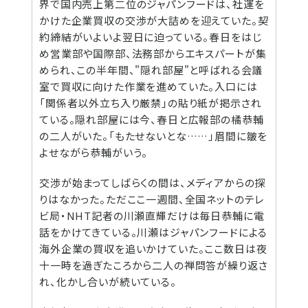
界で国内売上第二位のジャパンフードは、社運を
かけた企業買収の交渉が大詰めを迎えていた。契
約締結がいよいよ翌日に迫っている。春日をはじ
め営業部や国際部、法務部からエキスパートが集
められ、この半年間、"隠れ部屋"と呼ばれる会議
室で買収に向けた作業を進めていた。入口には
「関係者以外立ち入り厳禁」の貼り紙が掲示され
ている。隠れ部屋には今、春日と広報部の橘恭輔
の二人がいた。「もたせないとな……」眉間に皺を
よせながら恭輔がいう。
交渉が始まってしばらくの間は、メディアからの探
りはなかった。ただここ一週間、全国ネットのテレ
ビ局・NHT記者の川瀬直輝だけは毎日恭輔に電
話をかけてきている。川瀬はジャパンフードによる
海外企業の買収を追いかけていた。ここ数日は夜
十一時を過ぎたころから二人の禅問答が繰り返さ
れ、化かし合いが続いている。