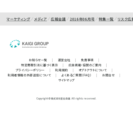
マーケティング
メディア
広報会議
2016年06月号
特集一覧
リスク広
お知らせ一覧
|
運営会社
|
免責事項
|
特定商取引法に基づく表示
|
広告掲載・協賛のご案内
|
プライバシーポリシー
|
利用規約
|
オプトアウトについて
|
利用者情報の外部送信について
|
よくあるご質問（FAQ）
|
お問合せ
|
サイトマップ
Copyright © 株式会社宣伝会議. All rights reserved.