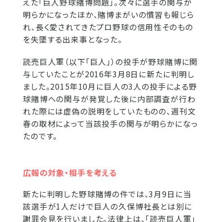
えた「巨人野球賭博問題」。次々に選手の関与が
明らかになったほか、賭博まがいの慣習も報じら
れ、長く愛されてきたプロ野球の信用性そのもの
を失墜する出来事となった。
読売巨人軍（以下「巨人」）の投手が野球賭博に関
与していたことが2016年3月8日に新たに判明し
ました。2015年10月に巨人の3人の投手による野
球賭博への関与が発覚した後に内部調査が行わ
れた際には虚偽の説明をしていたものの、週刊文
春の取材によって当該投手の関与が明らかになっ
たのです。
広報の対象・相手を考える
新たに判明した野球賭博の件では、3月9日に当
該選手が1人だけで巨人の久保博社長とは別に
謝罪会見を行いました。法律上は、「読売巨人軍」