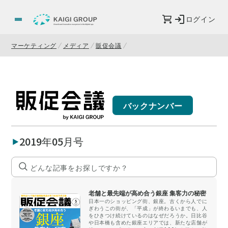
ログイン
マーケティング
メディア
販促会議
バックナンバー
2019年05月号
老舗と最先端が高め合う銀座 集客力の秘密
日本一のショッピング街、銀座。古くから人でに
ぎわうこの街が、「平成」が終わるいまでも、人
をひきつけ続けているのはなぜだろうか。日比谷
や日本橋も含めた銀座エリアでは、新たな店舗が