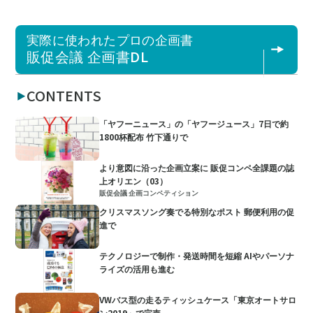
実際に使われたプロの企画書
販促会議 企画書DL
CONTENTS
「ヤフーニュース」の「ヤフージュース」7日で約
1800杯配布 竹下通りで
より意図に沿った企画立案に 販促コンペ全課題の誌
上オリエン（03）
販促会議 企画コンペティション
クリスマスソング奏でる特別なポスト 郵便利用の促
進で
テクノロジーで制作・発送時間を短縮 AIやパーソナ
ライズの活用も進む
VWバス型の走るティッシュケース「東京オートサロ
ン2019」で完売