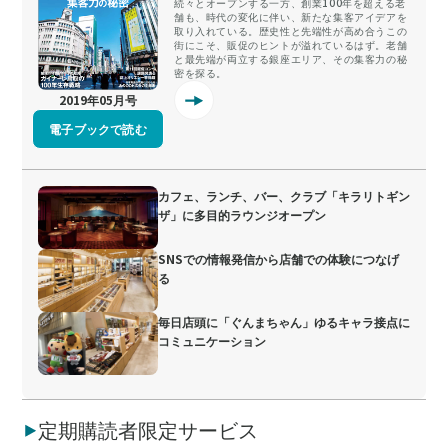
続々とオープンする一方、創業100年を超える老
舗も、時代の変化に伴い、新たな集客アイデアを
取り入れている。歴史性と先端性が高め合うこの
街にこそ、販促のヒントが溢れているはず。老舗
と最先端が両立する銀座エリア、その集客力の秘
密を探る。
2019年05月号
電子ブックで読む
カフェ、ランチ、バー、クラブ「キラリトギン
ザ」に多目的ラウンジオープン
SNSでの情報発信から店舗での体験につなげ
る
毎日店頭に「ぐんまちゃん」ゆるキャラ接点に
コミュニケーション
定期購読者限定サービス