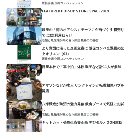
販促会議 企画コンペティション
FEATURED POP-UP STORE SPACE2019
銀座の「街のオアシス」テーマに企画づくり 初売り
では2次利用ねらい
老舗と最先端が高め合う銀座 集客力の秘密
より意図に沿った企画立案に 販促コンペ全課題の誌
上オリエン（01）
販促会議 企画コンペティション
日産本社で「車中泊」体験 親子など計11人が参加
アマゾンなどが求人 リンクトインが転職相談パブを
開店
八海醸造が魚沼の魅力発信 飲食ブースで気軽にお試
し
老舗と最先端が高め合う銀座 集客力の秘密
キットカット受験生応援企画 デジタルとOOH連動