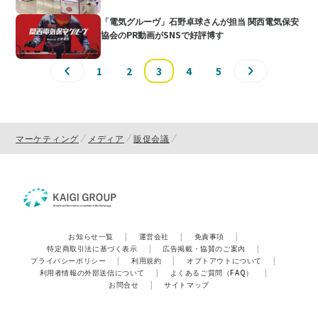
「電気グルーヴ」石野卓球さんが担当 関西電気保安
協会のPR動画がSNSで好評博す
1
2
3
4
5
マーケティング
メディア
販促会議
お知らせ一覧
|
運営会社
|
免責事項
|
特定商取引法に基づく表示
|
広告掲載・協賛のご案内
|
プライバシーポリシー
|
利用規約
|
オプトアウトについて
|
利用者情報の外部送信について
|
よくあるご質問（FAQ）
|
お問合せ
|
サイトマップ