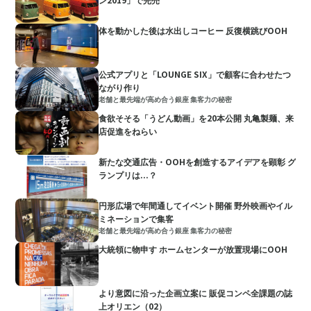
体を動かした後は水出しコーヒー 反復横跳びOOH
公式アプリと「LOUNGE SIX」で顧客に合わせたつ
ながり作り
老舗と最先端が高め合う銀座 集客力の秘密
食欲そそる「うどん動画」を20本公開 丸亀製麺、来
店促進をねらい
新たな交通広告・OOHを創造するアイデアを顕彰 グ
ランプリは...？
円形広場で年間通してイベント開催 野外映画やイル
ミネーションで集客
老舗と最先端が高め合う銀座 集客力の秘密
大統領に物申す ホームセンターが放置現場にOOH
より意図に沿った企画立案に 販促コンペ全課題の誌
上オリエン（02）