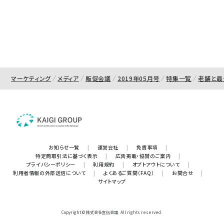
マーケティング
メディア
販促会議
2019年05月号
特集一覧
老舗と最
お知らせ一覧
|
運営会社
|
免責事項
|
特定商取引法に基づく表示
|
広告掲載・協賛のご案内
|
プライバシーポリシー
|
利用規約
|
オプトアウトについて
|
利用者情報の外部送信について
|
よくあるご質問（FAQ）
|
お問合せ
|
サイトマップ
Copyright © 株式会社宣伝会議. All rights reserved.