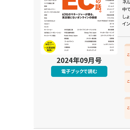
ネ
中
しょ
イ
2024年09月号
電子ブックで読む