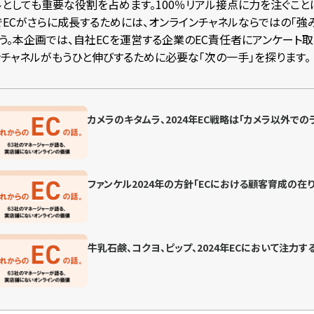
ルとしても重要な役割を占めます。100％リアル接点に力を注ぐこと
でECがさらに成長するためには、オンラインチャネルならではの「強
う。本企画では、自社ECを運営する企業のEC責任者にアンケート取材
ンチャネルがもうひと伸びするために必要な「次の一手」を探ります。
カメラのキタムラ、2024年EC戦略は「カメラ以外での
ファンケル2024年の方針「ECにおける顧客育成の在
牛乳石鹸、コクヨ、ピップ、2024年ECにおいて注力す