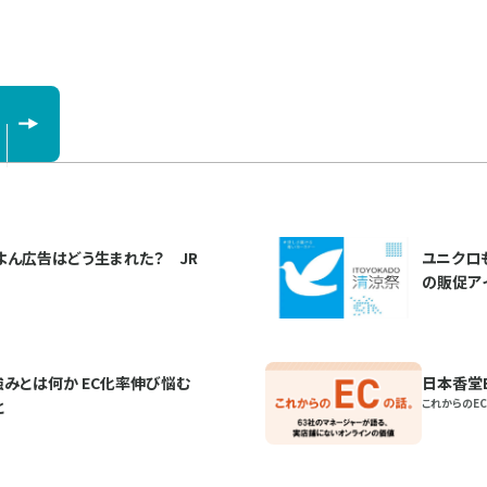
ぽよん広告はどう生まれた？ JR
ユニクロ
の販促ア
みとは何か EC化率伸び悩む
日本香堂
これからのEC
と