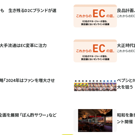
も 生き残るD2Cブランドが選
良品計画
これからのEC
ら大手流通はEC変革に注力
大正時代
これからのEC
略「2024年はファンを増大させ
ペプシと
大を狙う
画を展開 「ぽん酢サワー」など
昭和を象
ント開催