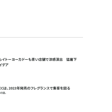
もイトーヨーカドーも青い店舗で涼感演出 猛暑下
イデア
ECは、2023年発売のフレグランスで集客を図る
の話。