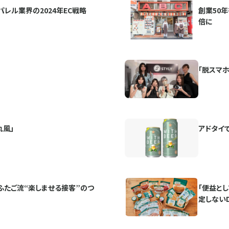
パレル業界の2024年EC戦略
創業50
倍に
「脱スマ
れ風」
アドタイ
ふたご流“楽しませる接客”のつ
「便益と
定しないD