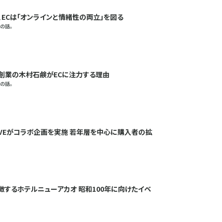
、ECは「オンラインと情緒性の両立」を図る
の話。
創業の木村石鹸がECに注力する理由
の話。
IVEがコラボ企画を実施 若年層を中心に購入者の拡
徴するホテルニューアカオ 昭和100年に向けたイベ