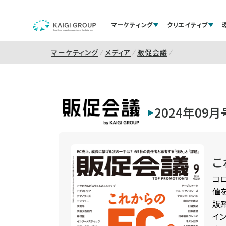
マーケティング
クリエイティブ
マーケティング
メディア
販促会議
2024年09月
こ
コ
値
販系
イ