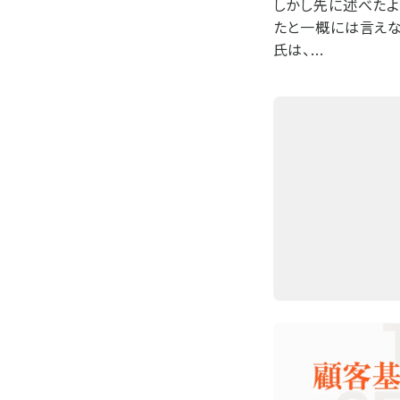
しかし先に述べたよ
たと一概には言えな
氏は、...