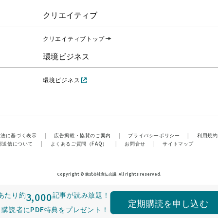
クリエイティブ
クリエイティブトップ
環境ビジネス
環境ビジネス
引法に基づく表示
|
広告掲載・協賛のご案内
|
プライバシーポリシー
|
利用規約
部送信について
|
よくあるご質問（FAQ）
|
お問合せ
|
サイトマップ
Copyright © 株式会社宣伝会議. All rights reserved.
あたり
約
3,000
記事が読み放題！
定期購読を申し込む
購読者にPDF特典をプレゼント！