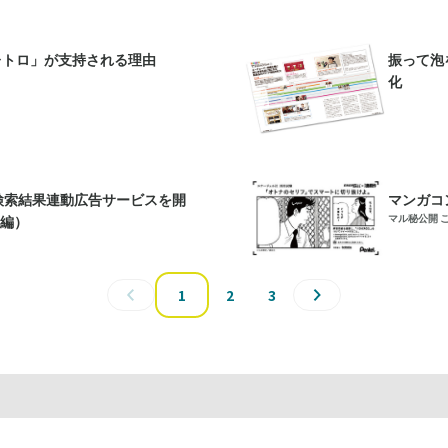
レトロ」が支持される理由
振って泡
化
け検索結果連動広告サービスを開
マンガコ
マル秘公開 
後編）
1
2
3