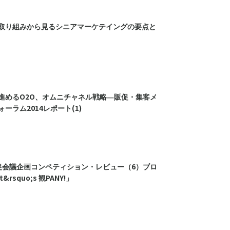
取り組みから見るシニアマーケテイングの要点と
進めるO2O、オムニチャネル戦略―販促・集客メ
ーラム2014レポート(1)
促会議企画コンペティション・レビュー（6）ブロ
&rsquo;s 観PANY!」