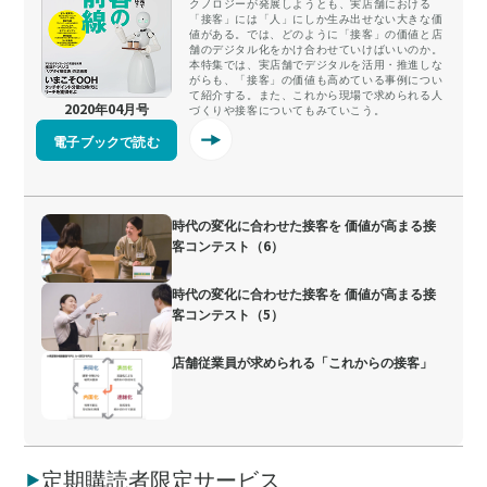
クノロジーが発展しようとも、実店舗における
「接客」には「人」にしか生み出せない大きな価
値がある。では、どのように「接客」の価値と店
舗のデジタル化をかけ合わせていけばいいのか。
本特集では、実店舗でデジタルを活用・推進しな
がらも、「接客」の価値も高めている事例につい
て紹介する。また、これから現場で求められる人
2020年04月号
づくりや接客についてもみていこう。
電子ブックで読む
時代の変化に合わせた接客を 価値が高まる接
客コンテスト（6）
時代の変化に合わせた接客を 価値が高まる接
客コンテスト（5）
店舗従業員が求められる「これからの接客」
定期購読者限定サービス