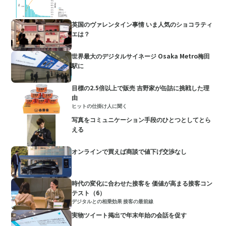
英国のヴァレンタイン事情 いま人気のショコラティ
エは？
世界最大のデジタルサイネージ Osaka Metro梅田
駅に
目標の2.5倍以上で販売 吉野家が缶詰に挑戦した理
由
ヒットの仕掛け人に聞く
写真をコミュニケーション手段のひとつとしてとら
える
オンラインで買えば商談で値下げ交渉なし
時代の変化に合わせた接客を 価値が高まる接客コン
テスト（6）
デジタルとの相乗効果 接客の最前線
実物ツイート掲出で年末年始の会話を促す