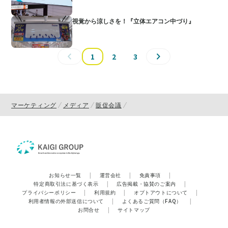
視覚から涼しさを！『立体エアコン中づり』
1
2
3
マーケティング
メディア
販促会議
お知らせ一覧
|
運営会社
|
免責事項
|
特定商取引法に基づく表示
|
広告掲載・協賛のご案内
|
プライバシーポリシー
|
利用規約
|
オプトアウトについて
|
利用者情報の外部送信について
|
よくあるご質問（FAQ）
|
お問合せ
|
サイトマップ