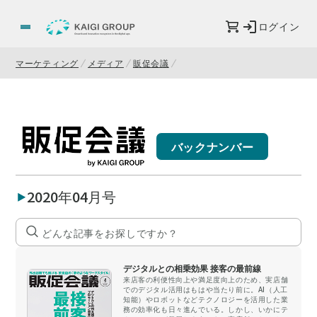
ログイン
マーケティング
メディア
販促会議
バックナンバー
2020年04月号
デジタルとの相乗効果 接客の最前線
来店客の利便性向上や満足度向上のため、実店舗
でのデジタル活用はもはや当たり前に。AI（人工
知能）やロボットなどテクノロジーを活用した業
務の効率化も日々進んでいる。しかし、いかにテ