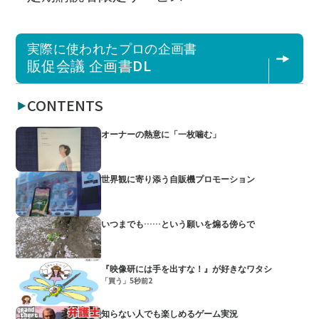
実際に使われたプロの企画書
販促会議 企画書DL
CONTENTS
オーナーの熱意に「一枚噛む」
世界観に寄り添う自販機プロモーション
いつまでも……という願いを煽る傍らで
『映像研には手を出すな！』が好きなワタシ
「買う」5秒前2
知らない人でも楽しめるゲーム実況