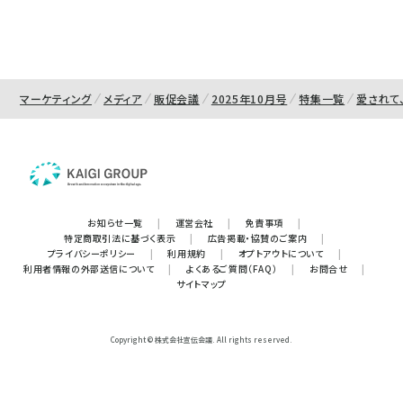
マーケティング
メディア
販促会議
2025年10月号
特集一覧
愛されて
お知らせ一覧
|
運営会社
|
免責事項
|
特定商取引法に基づく表示
|
広告掲載・協賛のご案内
|
プライバシーポリシー
|
利用規約
|
オプトアウトについて
|
利用者情報の外部送信について
|
よくあるご質問（FAQ）
|
お問合せ
|
サイトマップ
Copyright © 株式会社宣伝会議. All rights reserved.