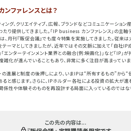
ss カンファレンスとは？
ィング、クリエイティブ、広報、ブランドなどコミュニケーション
り提供してきました。「IP business カンファレンス」の主軸
」は、月刊『販促会議』でも度々特集を実施してきました。従来
をテーマとしてきましたが、近年ではその文脈に加えて「自社IP成
ボ」「エンターテインメント業界との融合(例:映画化)」など「IP
複雑化が進んでいることもあり、非常に多く注目が高まっていま
ーの進展と制度の後押しにより、いまIPは“所有するもの”から
あると感じます。さらに、IPホルダー各社による投資の拡大が進
関係性や体験そのものを再設計する局面に入っているのではないで
この先の内容は...
『
販促会議
』 定期購読者限定です