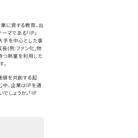
産業に資する教育、出
テーマである「IP」
は大手を中心とした事
長(例:ファン化,物
」が持つ熱量を利用した
す。
“価値を共創する起
む中、企業はIPを通
しょうか。「IP