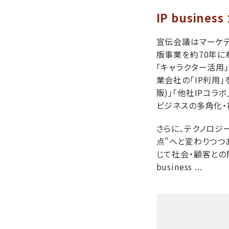
IP busine
宣伝会議はマーケテ
版事業を約70年にわた
「キャラクター活用
業会社の「IP利用」
販)」「他社IPコラ
ビジネスの多角化・
さらに、テクノロジ
点”へと変わりつつ
じて社会・顧客との
business ...