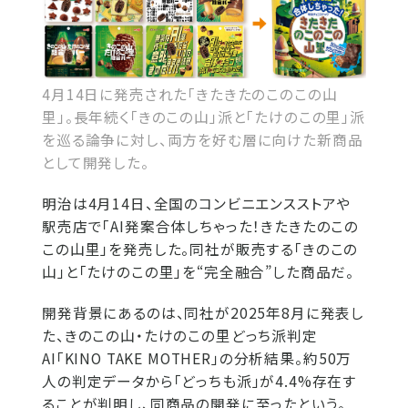
4月14日に発売された「きたきたのこのこの山
里」。長年続く「きのこの山」派と「たけのこの里」派
を巡る論争に対し、両方を好む層に向けた新商品
として開発した。
明治は4月14日、全国のコンビニエンスストアや
駅売店で「AI発案合体しちゃった！きたきたのこの
この山里」を発売した。同社が販売する「きのこの
山」と「たけのこの里」を“完全融合”した商品だ。
開発背景にあるのは、同社が2025年8月に発表し
た、きのこの山・たけのこの里どっち派判定
AI「KINO TAKE MOTHER」の分析結果。約50万
人の判定データから「どっちも派」が4.4%存在す
ることが判明し、同商品の開発に至ったという。