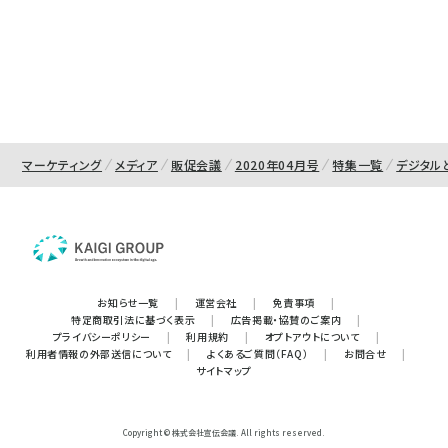
マーケティング
メディア
販促会議
2020年04月号
特集一覧
デジタル
お知らせ一覧
|
運営会社
|
免責事項
|
特定商取引法に基づく表示
|
広告掲載・協賛のご案内
|
プライバシーポリシー
|
利用規約
|
オプトアウトについて
|
利用者情報の外部送信について
|
よくあるご質問（FAQ）
|
お問合せ
|
サイトマップ
Copyright © 株式会社宣伝会議. All rights reserved.