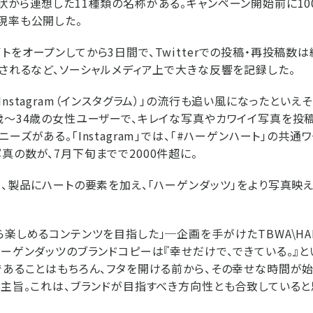
状から連想した11種類の名称がある。キャンペーン開始前に10
現率も公開した。
をオープンしてから3日間で、Twitterでの投稿・再投稿数は
押されるなど、ソーシャルメディア上で大きな反響を記録した。
nstagram（インスタグラム）」の流行も追い風になったといえ
歳〜34歳の女性ユーザーで、キレイな写真やカワイイ写真を投
ーズがある。「Instagram」では、「#ハーゲンハート」の共通
真の数が、7月下旬までで2000件超に。
は、製品にハートの要素を加え、「ハーゲンダッツ」をより写真映え
ら楽しめるコンテンツを目指した」─企画を手がけたTBWA\HA
ハーゲンダッツのブランドコピーは『幸せだけで、できている。』と
であることはもちろん、フタを開ける前から、その幸せな時間が
の主旨。これは、ブランドが目指すべき方向性とも合致していると