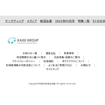
マーケティング
メディア
販促会議
2016年09月号
特集一覧
ECの分
お知らせ一覧
|
運営会社
|
免責事項
|
特定商取引法に基づく表示
|
広告掲載・協賛のご案内
|
プライバシーポリシー
|
利用規約
|
オプトアウトについて
|
利用者情報の外部送信について
|
よくあるご質問（FAQ）
|
お問合せ
|
サイトマップ
Copyright © 株式会社宣伝会議. All rights reserved.