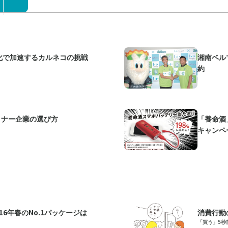
化で加速するカルネコの挑戦
湘南ベル
約
トナー企業の選び方
「養命酒
キャンペ
16年春のNo.1パッケージは
消費行動
「買う」5秒