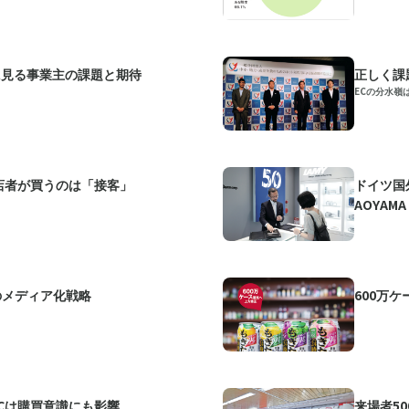
」に見る事業主の課題と期待
正しく課
ECの分水嶺
店者が買うのは「接客」
ドイツ国
AOYAMA
のメディア化戦略
600万
Cは購買意識にも影響
来場者5