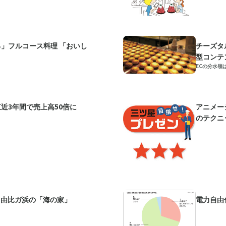
」フルコース料理 「おいし
チーズタ
型コンテ
ECの分水嶺
近3年間で売上高50倍に
アニメー
のテクニ
 由比ガ浜の「海の家」
電力自由