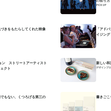
の在り方
PICK UP
気づきをもたらしてくれた映像
「アドバ
イジング・
ョン ストリートアーティスト
新しい和
デザインプロ
ジェクト
場でもない、くつろげる第三の
書きごこ