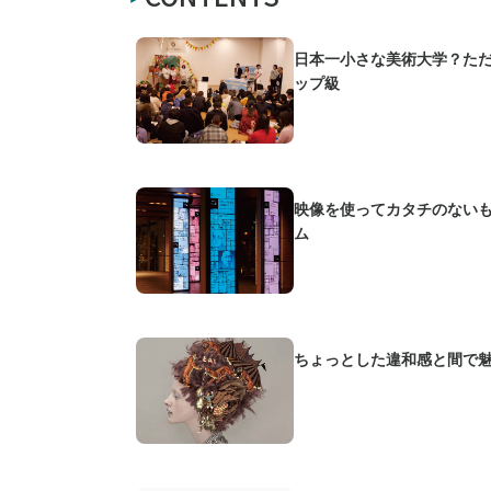
日本一小さな美術大学？た
ップ級
映像を使ってカタチのない
ム
ちょっとした違和感と間で