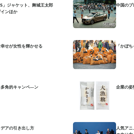
NKEYS」ジャケット、舞城王太郎
中国のプ
ザインほか
な幸せが女性を輝かせる
「かぼち
る多角的キャンペ―ン
企業の姿
イデアの引き出し方
人気アニメ