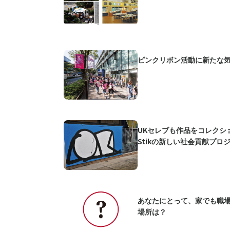
ピンクリボン活動に新たな
UKセレブも作品をコレクシ
Stikの新しい社会貢献プロ
あなたにとって、家でも職
場所は？