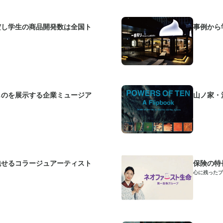
だし学生の商品開発数は全国ト
事例から
ものを展示する企業ミュージア
山ノ家・
魅せるコラージュアーティスト
保険の特
心に残ったプ