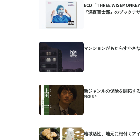
ECD「THREE WISEMO
『深夜百太郎』のブックデ
マンションがもたらす小さ
新ジャンルの保険を開拓す
PICK UP
地域活性、地元に根付くア